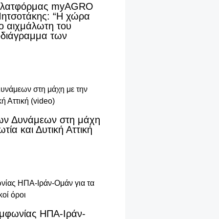
 πλατφόρμας myAGRO
Μητσοτάκης: “Η χώρα
λο αιχμάλωτη του
οδιάγραμμα των
ων Δυνάμεων στη μάχη
τία και Δυτική Αττική
συμφωνίας ΗΠΑ-Ιράν-