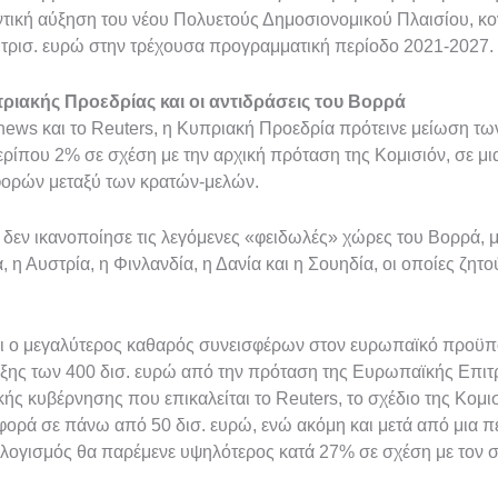
τική αύξηση του νέου Πολυετούς Δημοσιονομικού Πλαισίου, κον
 τρισ. ευρώ στην τρέχουσα προγραμματική περίοδο 2021-2027.
ιακής Προεδρίας και οι αντιδράσεις του Βορρά
ews και το Reuters, η Κυπριακή Προεδρία πρότεινε μείωση τω
ερίπου 2% σε σχέση με την αρχική πρόταση της Κομισιόν, σε μ
ορών μεταξύ των κρατών-μελών.
δεν ικανοποίησε τις λεγόμενες «φειδωλές» χώρες του Βορρά, 
, η Αυστρία, η Φινλανδία, η Δανία και η Σουηδία, οι οποίες ζητ
αι ο μεγαλύτερος καθαρός συνεισφέρων στον ευρωπαϊκό προϋπο
άξης των 400 δισ. ευρώ από την πρόταση της Ευρωπαϊκής Επι
ής κυβέρνησης που επικαλείται το Reuters, το σχέδιο της Κομι
σφορά σε πάνω από 50 δισ. ευρώ, ενώ ακόμη και μετά από μια π
ογισμός θα παρέμενε υψηλότερος κατά 27% σε σχέση με τον σ