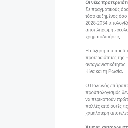
Οι νέες προτεραιό
Σε πραγματικούς όρο
τόσο αυξημένος όσο δ
2028-2034 υπολογίζον
αποπληρωμή χρεολυσ
χρηματοδοτήσεις.
Η αύξηση του προϋπο
προτεραιότητες της Ε
ανταγωνιστικότητας,
Κίνα και τη Ρωσία.
Ο Πολωνός επίτροπος
προϋπολογισμός δεν 
να περικοπούν πρώτα 
πολλές από αυτές τις
χαμηλότερη αποτελεσ
Άμυνα, ανταγωνιστι