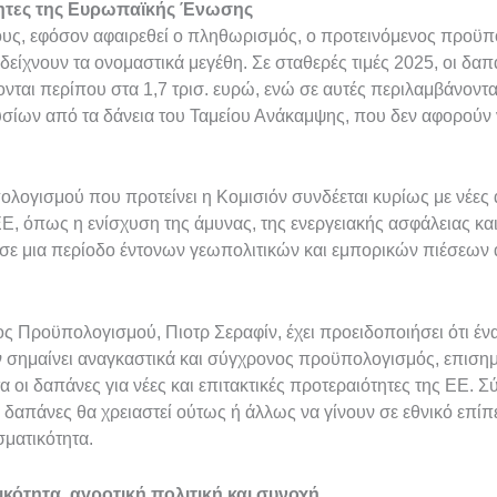
τητες της Ευρωπαϊκής Ένωσης
υς, εφόσον αφαιρεθεί ο πληθωρισμός, ο προτεινόμενος προϋπο
είχνουν τα ονομαστικά μεγέθη. Σε σταθερές τιμές 2025, οι δαπ
ται περίπου στα 1,7 τρισ. ευρώ, ενώ σε αυτές περιλαμβάνονται
ίων από τα δάνεια του Ταμείου Ανάκαμψης, που δεν αφορούν 
λογισμού που προτείνει η Κομισιόν συνδέεται κυρίως με νέες 
Ε, όπως η ενίσχυση της άμυνας, της ενεργειακής ασφάλειας και
 σε μια περίοδο έντονων γεωπολιτικών και εμπορικών πιέσεων 
 Προϋπολογισμού, Πιοτρ Σεραφίν, έχει προειδοποιήσει ότι έν
σημαίνει αναγκαστικά και σύγχρονος προϋπολογισμός, επισημ
οι δαπάνες για νέες και επιτακτικές προτεραιότητες της ΕΕ. Σύ
 δαπάνες θα χρειαστεί ούτως ή άλλως να γίνουν σε εθνικό επίπ
ματικότητα.
κότητα, αγροτική πολιτική και συνοχή