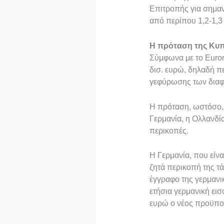
ί
Επιτροπής για σημαν
από περίπου 1,2-1,3
τ
ε
Η πρόταση της Κυπρ
Σύμφωνα με το Euron
δισ. ευρώ, δηλαδή π
γεφύρωσης των διαφ
Η πρόταση, ωστόσο, 
Γερμανία, η Ολλανδία
περικοπές.
Η Γερμανία, που είν
ζητά περικοπή της τ
έγγραφο της γερμανικ
ετήσια γερμανική ει
ευρώ ο νέος προϋπολ