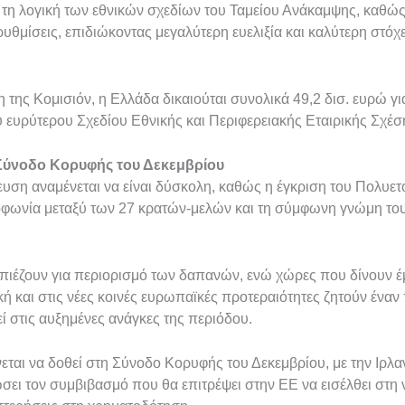
 τη λογική των εθνικών σχεδίων του Ταμείου Ανάκαμψης, καθώς 
ρυθμίσεις, επιδιώκοντας μεγαλύτερη ευελιξία και καλύτερη στό
της Κομισιόν, η Ελλάδα δικαιούται συνολικά 49,2 δισ. ευρώ για
υ ευρύτερου Σχεδίου Εθνικής και Περιφερειακής Εταιρικής Σχέσ
 Σύνοδο Κορυφής του Δεκεμβρίου
ευση αναμένεται να είναι δύσκολη, καθώς η έγκριση του Πολυε
μοφωνία μεταξύ των 27 κρατών-μελών και τη σύμφωνη γνώμη τ
πιέζουν για περιορισμό των δαπανών, ενώ χώρες που δίνουν 
ική και στις νέες κοινές ευρωπαϊκές προτεραιότητες ζητούν έν
ί στις αυξημένες ανάγκες της περιόδου.
νεται να δοθεί στη Σύνοδο Κορυφής του Δεκεμβρίου, με την Ιρλ
ώσει τον συμβιβασμό που θα επιτρέψει στην ΕΕ να εισέλθει στη