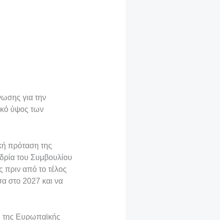
νωσης για την
λικό ύψος των
κή πρόταση της
εδρία του Συμβουλίου
ς πριν από το τέλος
σα στο 2027 και να
η της Ευρωπαϊκής