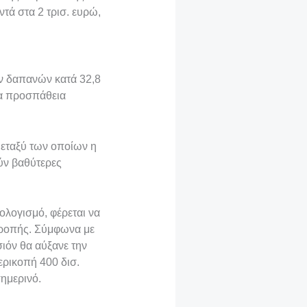
τά στα 2 τρισ. ευρώ,
ν δαπανών κατά 32,8
ια προσπάθεια
μεταξύ των οποίων η
ούν βαθύτερες
λογισμό, φέρεται να
τροπής. Σύμφωνα με
σιόν θα αύξανε την
ερικοπή 400 δισ.
ημερινό.