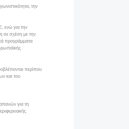
ωνιστικότητα, την
Ε, ενώ για την
η σε σχέση με την
ικά προγράμματα
ευρωπαϊκής
ροβλέπονται περίπου
ων και του
δαπανών για τη
Περιφερειακής