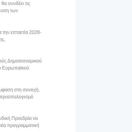
θα συνδέει τις
χευση των
 την επταετία 2028-
ης.
τούς Δημοσιονομικού
ου Ευρωπαϊκού
έμφαση στη συνοχή,
αν προϋπολογισμό
ανδική Προεδρία να
 νέα προγραμματική