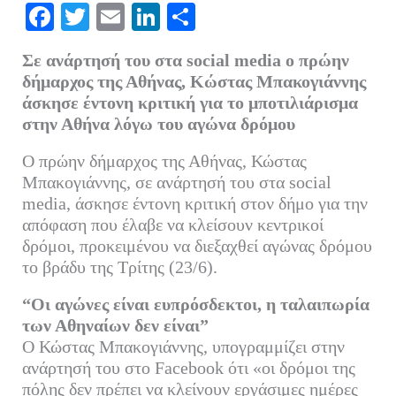
Fa
T
E
Li
Μ
ce
wi
m
nk
οι
Σε ανάρτησή του στα social media ο πρώην
bo
tte
ail
ed
ρ
δήμαρχος της Αθήνας, Κώστας Μπακογιάννης
ok
r
In
α
άσκησε έντονη κριτική για το μποτιλιάρισμα
στην Αθήνα λόγω του αγώνα δρόμου
στ
εί
Ο πρώην δήμαρχος της Αθήνας, Κώστας
τε
Μπακογιάννης, σε ανάρτησή του στα social
media, άσκησε έντονη κριτική στον δήμο για την
απόφαση που έλαβε να κλείσουν κεντρικοί
δρόμοι, προκειμένου να διεξαχθεί αγώνας δρόμου
το βράδυ της Τρίτης (23/6).
“Οι αγώνες είναι ευπρόσδεκτοι, η ταλαιπωρία
των Αθηναίων δεν είναι”
Ο Κώστας Μπακογιάννης, υπογραμμίζει στην
ανάρτησή του στο Facebook ότι «οι δρόμοι της
πόλης δεν πρέπει να κλείνουν εργάσιμες ημέρες