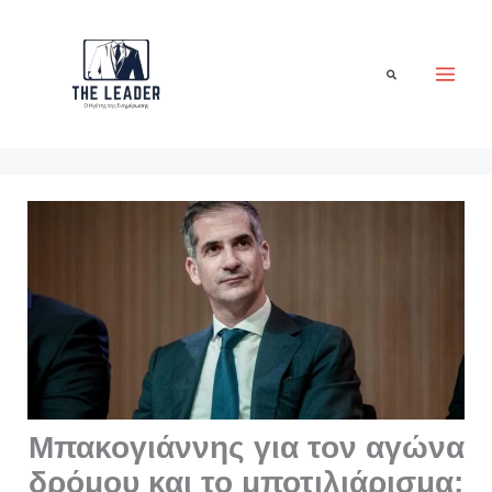
Μετάβαση
στο
περιεχόμενο
Αναζήτηση
Μπακογιάννης για τον αγώνα
δρόμου και το μποτιλιάρισμα: