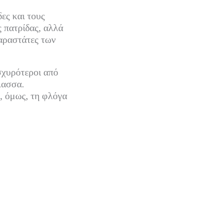
ες και τους
 πατρίδας, αλλά
παραστάτες των
σχυρότεροι από
λασσα.
, όμως, τη φλόγα