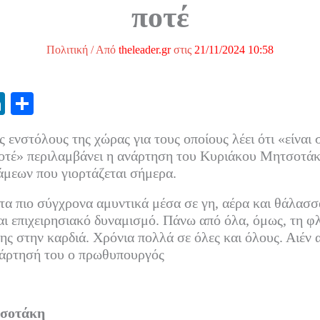
ποτέ
Πολιτική
/ Από
theleader.gr
στις
21/11/2024 10:58
Li
Μ
nk
οι
 ενστόλους της χώρας για τους οποίους λέει ότι «είναι
ed
ρ
ποτέ» περιλαμβάνει η ανάρτηση του Κυριάκου Μητσοτάκ
In
α
μεων που γιορτάζεται σήμερα.
στ
τα πιο σύγχρονα αμυντικά μέσα σε γη, αέρα και θάλασσ
εί
ι επιχειρησιακό δυναμισμό. Πάνω από όλα, όμως, τη φ
τε
ης στην καρδιά. Χρόνια πολλά σε όλες και όλους. Αιέν 
νάρτησή του ο πρωθυπουργός
σοτάκη