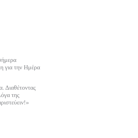
 σήμερα
η για την Ημέρα
α. Διαθέτοντας
λόγα της
αριστεύειν!»