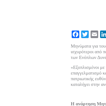
Fa
T
E
ce
wi
m
Μηνύματα για τους
bo
tte
ail
ισχυρότεροι από 
ok
r
των Ενόπλων Δυνά
«Εξοπλισμένοι με 
επαγγελματισμό κα
πατριωτικής ευθύν
καταλήγει στην α
Η ανάρτηση Μητ