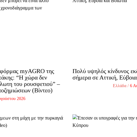
ατφόρμας myAGRO της
Πολύ υψηλός κίνδυνος εκ
άκης: “Η χώρα δεν
σήμερα σε Αττική, Εύβοια
άλωτη του ρουσφετιού” –
Ελλάδα
/
6 Α
ποζημιώσεων (Βίντεο)
υγούστου 2026