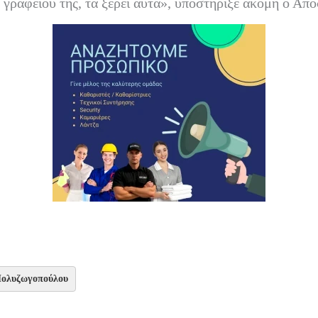
ου γραφείου της, τα ξέρει αυτά», υποστήριξε ακόμη ο Απ
Πολυζωγοπούλου