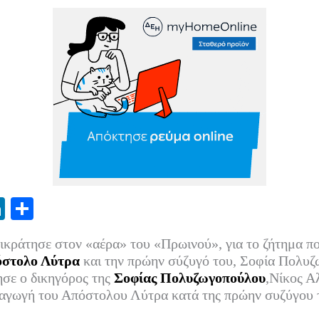
Li
Μ
nk
οι
κράτησε στον «αέρα» του «Πρωινού», για το ζήτημα πο
ed
ρ
στολο Λύτρα
και την πρώην σύζυγό του, Σοφία Πολυζ
In
α
ησε ο δικηγόρος της
Σοφίας Πολυζωγοπούλου
,Νίκος Α
 αγωγή του Απόστολου Λύτρα κατά της πρώην συζύγου 
στ