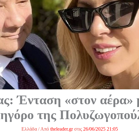
ς: Ένταση «στον αέρα» 
κηγόρο της Πολυζωγοπού
Ελλάδα
/ Από
theleader.gr
στις
26/06/2025 21:05