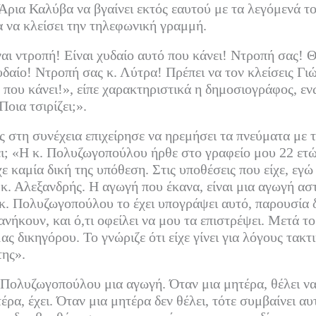
 Άρια Καλύβα να βγαίνει εκτός εαυτού με τα λεγόμενά το
 να κλείσει την τηλεφωνική γραμμή.
ναι ντροπή! Είναι χυδαίο αυτό που κάνει! Ντροπή σας! 
υδαίο! Ντροπή σας κ. Λύτρα! Πρέπει να τον κλείσεις Γιώ
 που κάνει!», είπε χαρακτηριστικά η δημοσιογράφος, ε
οια τσιρίζει;».
 στη συνέχεια επιχείρησε να ηρεμήσει τα πνεύματα με
ι; «Η κ. Πολυζωγοπούλου ήρθε στο γραφείο μου 22 ετών
ε καμία δική της υπόθεση. Στις υποθέσεις που είχε, εγώ 
 κ. Αλεξανδρής. Η αγωγή που έκανα, είναι μια αγωγή ασ
. Πολυζωγοπούλου το έχει υπογράψει αυτό, παρουσία δ
νήκουν, και ό,τι οφείλει να μου τα επιστρέψει. Μετά το
ς δικηγόρου. Το γνώριζε ότι είχε γίνει για λόγους τακτι
της».
. Πολυζωγοπούλου μια αγωγή. Όταν μια μητέρα, θέλει να
τέρα, έχει. Όταν μια μητέρα δεν θέλει, τότε συμβαίνει αυ