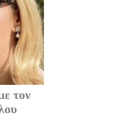
με τον
λου