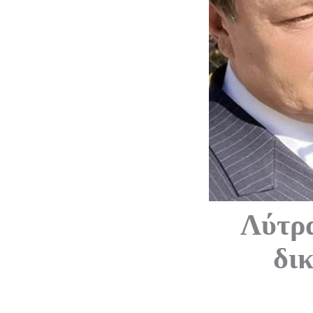
Λύτρα
δι