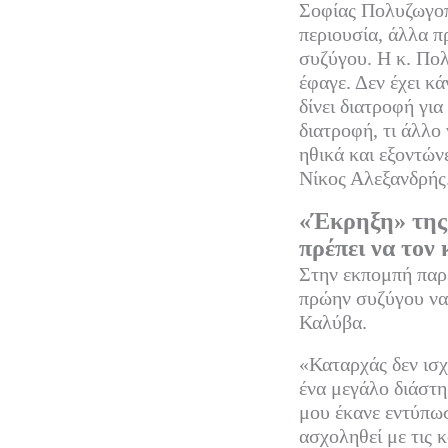
Σοφίας Πολυζωγοπο
περιουσία, άλλα π
συζύγου. Η κ. Πολ
έφαγε. Δεν έχει κ
δίνει διατροφή γι
διατροφή, τι άλλο 
ηθικά και εξοντών
Νίκος Αλεξανδρής
«Έκρηξη» της 
πρέπει να τον 
Στην εκπομπή παρε
πρώην συζύγου να 
Καλύβα.
«Καταρχάς δεν ισχ
ένα μεγάλο διάστη
μου έκανε εντύπωσ
ασχοληθεί με τις κ