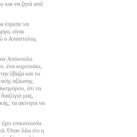
υ και να ζητά από
Θα έπρεπε να
ργο, είναι
νώ ο Απόστολος
 τον Απόστολο
, ένα κοριτσάκι,
την έβαζα και το
τικής αξίωσης.
ικηγόρου, ότι τα
 διαζύγιό μας,
κής, τα ακίνητα να
 έχει επικοινωνία
τό. Όταν λέω ότι η