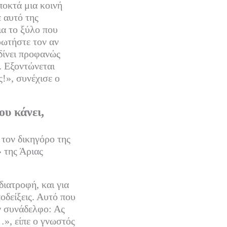
οκτά μια κοινή
 αυτό της
ια το ξύλο που
ρωτήστε τον αν
 δίνει προφανώς
ι. Εξοντώνεται
ς!», συνέχισε ο
υ κάνει,
τον δικηγόρο της
 της Άριας
διατροφή, και για
οδείξεις. Αυτό που
ν συνάδελφο: Ας
…», είπε ο γνωστός