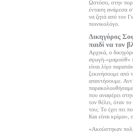
Ωστόσο, στην πορ
ένταση ανάμεσα στ
να ζητά από τον Γ
ποινικολόγο.
Δικηγόρος Σοφ
παιδί να τον β
Αρχικά, ο δικηγόρ
αγωγή-«μαμούθ» π
είναι λίγο παραπά
ξεκινήσουμε από τ
απαντήσουμε. Αντ’
παρακολουθήσαμε 
που αναφέρει στην
τον θέλει, όταν το
του; Το έχει πει πο
Και είναι κρίμα»,
«Ακούστηκαν πολλέ