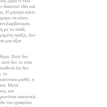
νώς ξέρω τι λέω.
ι διακοπεί εδώ και
ις. Η μητέρα κάνει
ηγόρο να κάνει.
αντιλαμβάνομαι,
η με το παιδί;
γημένη πράξη. Δεν
αι μια άξια
 θέμα. Ποτέ δεν
ποτέ δεν το είπα
πουθενά ότι δεν
, το
κανονικά μισθό, η
τατα. Μετά
ει, και
ηρωνόταν κανονικά
οδα του γραφείου