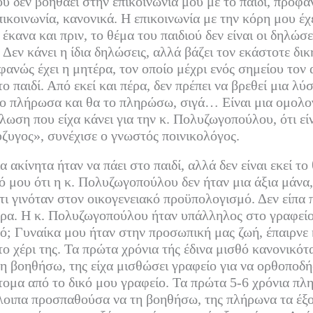
 δεν βοηθάει στην επικοινωνία μου με το παιδί, προφα
πικοινωνία, κανονικά. Η επικοινωνία με την κόρη μου έχε
έκανα και πριν, το θέμα του παιδιού δεν είναι οι δηλώσε
Δεν κάνει η ίδια δηλώσεις, αλλά βάζει τον εκάστοτε δικ
ανώς έχει η μητέρα, τον οποίο μέχρι ενός σημείου τον 
το παιδί. Από εκεί και πέρα, δεν πρέπει να βρεθεί μια λύσ
το πλήρωσα και θα το πληρώσω, σιγά… Είναι μια ομολο
λωση που είχα κάνει για την κ. Πολυζωγοπούλου, ότι είν
ύζυγος», συνέχισε ο γνωστός ποινικολόγος.
α ακίνητα ήταν να πάει στο παιδί, αλλά δεν είναι εκεί το
ό μου ότι η κ. Πολυζωγοπούλου δεν ήταν μια άξια μάνα, 
 τι γινόταν στον οικογενειακό προϋπολογισμό. Δεν είπα 
τέρα. Η κ. Πολυζωγοπούλου ήταν υπάλληλος στο γραφείο
ό; Γυναίκα μου ήταν στην προσωπική μας ζωή, έπαιρνε 
το χέρι της. Τα πρώτα χρόνια τής έδινα μισθό κανονικό
 βοηθήσω, της είχα μισθώσει γραφείο για να ορθοποδήσ
ομα από το δικό μου γραφείο. Τα πρώτα 5-6 χρόνια πλ
όλοιπα προσπαθούσα να τη βοηθήσω, της πλήρωνα τα έξ