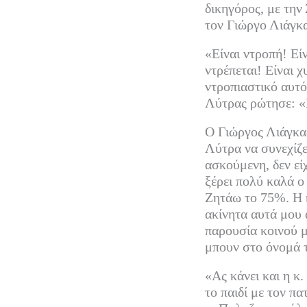
δικηγόρος, με την
τον Γιώργο Λιάγκα
«Είναι ντροπή! Εί
ντρέπεται! Είναι χ
ντροπιαστικό αυτό
Λύτρας ρώτησε: «Π
Ο Γιώργος Λιάγκας
Λύτρα να συνεχίζε
ασκούμενη, δεν είχ
ξέρει πολύ καλά ο
Ζητάω το 75%. Η κ
ακίνητα αυτά μου α
παρουσία κοινού μα
μπουν στο όνομά 
«Ας κάνει και η κ
το παιδί με τον πα