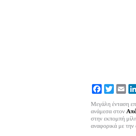
Fa
T
E
ce
wi
m
Μεγάλη ένταση επι
bo
tte
ail
ανάμεσα στον
Από
ok
r
στην εκπομπή μίλ
αναφορικά με την