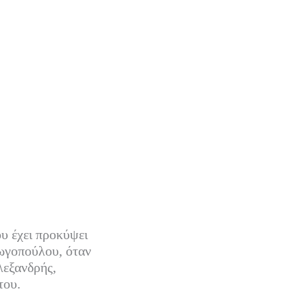
υ έχει προκύψει
ωγοπούλου, όταν
λεξανδρής,
του.