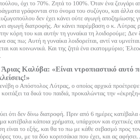
ύλου, όχι το 70%. Ζητά το 100%. Όταν ένα ζευγάρι απ
ράγματα γράφονται στο όνομα του συζύγου, και άλλα σε
υζωγοπούλου δεν έχει κάνει ούτε αγωγή αποζημίωσης γ
άνει αγωγή διατροφής. Αν κάνει παρέμβαση ο κ. Λύτρας 
α την κόρη του και αυτήν τη γυναίκα τη λοιδορούμε; Δεν
να σας πω; Αυτή η γυναίκα λοιδορείται, αντί να υμνείτα
εται και κοινωνικά. Και της ζητά ένα εκατομμύριο; Έλεο
.
Άριας Καλύβα: «Είναι ντροπιαστικό αυτό πο
κλείσεις!»
νέβη ο Απόστολος Λύτρας, ο οποίος αρχικά προέτρεψε 
κοιτάξει τα δικά του παιδιά, προκαλώντας την «έκρηξη»
ύει ότι δεν δίνω διατροφή. Πριν από 6 ημέρες κατέβαλα 
μα κατέβαλα κάποια χρήματα, υπάρχουν και σχετικές απ
η είναι το εξής, και θα το πω με κάθε σεβασμό προς το
όρες του, με τα δύο κοριτσάκια που έχει, και ας αφήσει