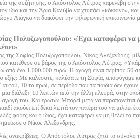
εί
εία της συζήτησης, ο Απόστολος Λύτρας παρενέβη στην
τε
ον ίδιο και την Άρια Καλύβα να χτυπάει «κόκκινο», κα
ιώργο Λιάγκα να διακόψει την τηλεφωνική επικοινωνία 
ίας Πολυζωγοπούλου: «Έχει καταφέρει να μ
λέπει»
ος της Σοφίας Πολυζωγοπούλου, Νίκος Αλεξανδρής, μίλ
ου κατέθεσε σε βάρος της ο Απόστολος Λύτρας. «Υπάρ
νω από ένα 1.000.000 ευρώ. Η αγωγή είναι περίπου 50 σ
ο εξής: Με καλέσατε, καλέσατε τη Σοφία, αποφύγαμε κα
 αυτού, 10 το πρωί, σε περίοδο που τα παιδιά δεν έχουν
μια διάλεξη 10 λεπτών από την άλλη πλευρά, στην οπο
 αγωγή του. Και ερωτώ: Μπορεί μετά να παραπονείται ότ
 παιδί ακούει επί δέκα λεπτά τον πατέρα του να μιλάει έτ
λλές φορές και ο ίδιος, έχει καταφέρει να μη θέλει το παι
 σημείωσε ο Νίκος Αλεξανδρής.
ς ανακρίβειες. Ο Απόστολος Λύτρας ζητά το σύνολο τη