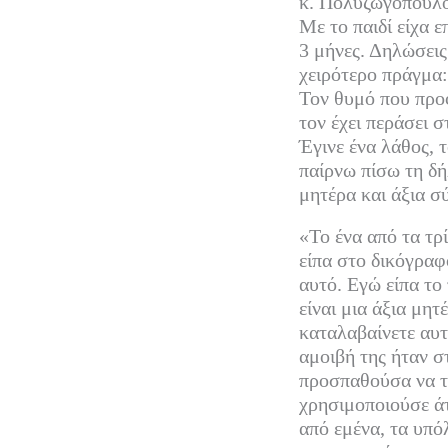
κ. Πολυζωγοπούλου
Με το παιδί είχα ε
3 μήνες. Δηλώσεις 
χειρότερο πράγμα: 
Τον θυμό που προφ
τον έχει περάσει σ
Έγινε ένα λάθος, 
παίρνω πίσω τη δή
μητέρα και άξια σ
«Το ένα από τα τρί
είπα στο δικόγραφ
αυτό. Εγώ είπα το
είναι μια άξια μη
καταλαβαίνετε αυτ
αμοιβή της ήταν σ
προσπαθούσα να τη
χρησιμοποιούσε άτ
από εμένα, τα υπ