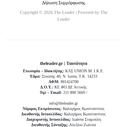
Δήλωση Συμμόρφωσης
Copyright © 2026 The Leader | Powered by The
Leader
theleader.gr | Ταυτότητα
Επωνυμία – Ιδιοκτήτης:
ΚΛΣ UNION Μ. Ι.Κ.Ε.
Έδρα:
Σινώπης 40, Ν. Ιωνία, Τ.Κ. 14233
ΑΦΜ:
801424700
Δ.Ο.Υ.:
ΚΕ.ΦΟ.ΔΕ Αττικής
Τηλ – Email:
211 800 5669 /
info@theleader.gr
Νόμιμος Εκπρόσωπος:
Καλογήρος Κωνσταντίνος
Διευθυντής Ιστοσελίδας:
Καλογήρος Κωνσταντίνος
Διαχειριστής Ιστοσελίδας:
Ιωάννα Σταμούλη
Διευθυντής Σύνταξης:
Αλεξίου Ζωίτσα