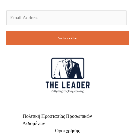
E
m
a
i
Subscribe
l
*
Πολιτική Προστασίας Προσωπικών
Δεδομένων
Όροι χρήσης