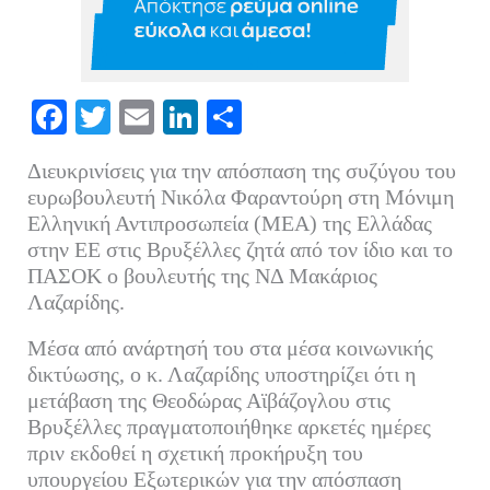
Fa
T
E
Li
Μ
ce
wi
m
nk
οι
Διευκρινίσεις για την απόσπαση της συζύγου του
bo
tte
ail
ed
ρ
ευρωβουλευτή Νικόλα Φαραντούρη στη Μόνιμη
ok
r
In
α
Ελληνική Αντιπροσωπεία (ΜΕΑ) της Ελλάδας
στην ΕΕ στις Βρυξέλλες ζητά από τον ίδιο και το
στ
ΠΑΣΟΚ ο βουλευτής της ΝΔ Μακάριος
εί
Λαζαρίδης.
τε
Μέσα από ανάρτησή του στα μέσα κοινωνικής
δικτύωσης, ο κ. Λαζαρίδης υποστηρίζει ότι η
μετάβαση της Θεοδώρας Αϊβάζογλου στις
Βρυξέλλες πραγματοποιήθηκε αρκετές ημέρες
πριν εκδοθεί η σχετική προκήρυξη του
υπουργείου Εξωτερικών για την απόσπαση