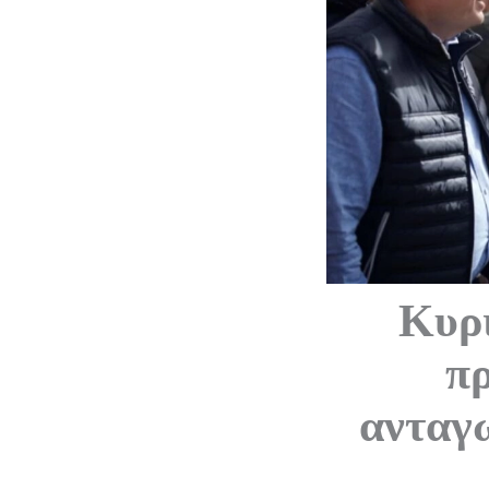
Κυρ
πρ
ανταγ