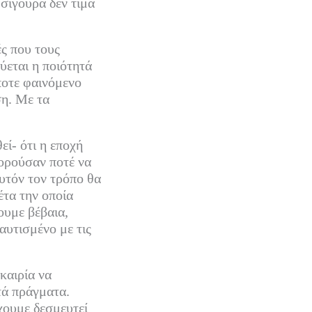
 σίγουρα δεν τιμά
ές που τους
εύεται η ποιότητά
ποτε φαινόμενο
ση. Με τα
εί- ότι η εποχή
πορούσαν ποτέ να
υτόν τον τρόπο θα
έτα την οποία
ουμε βέβαια,
αυτισμένο με τις
καιρία να
τά πράγματα.
χουμε δεσμευτεί