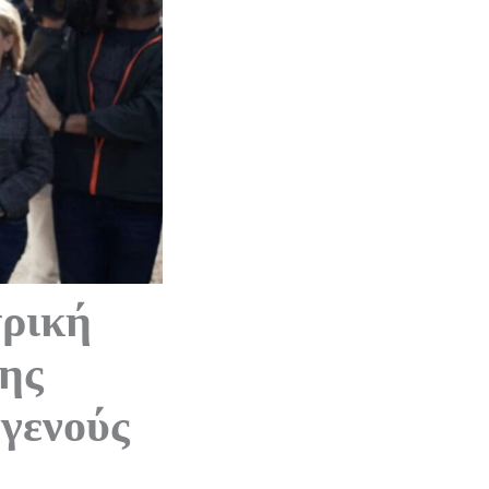
ρική
της
γενούς