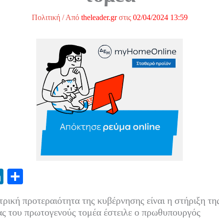
Πολιτική
/ Από
theleader.gr
στις
02/04/2024 13:59
Li
Μ
nk
οι
τρική προτεραιότητα της κυβέρνησης είναι η στήριξη τη
ed
ρ
ας του πρωτογενούς τομέα έστειλε ο πρωθυπουργός