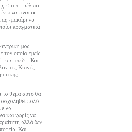
ς στο πετρέλαιο
νοι να είναι οι
μας -μακάρι να
οποίοι πραγματικά
κεντρική μας
ε τον οποίο εμείς
 το επίπεδο. Και
λλον της Κοινής
ροτικής
ι το θέμα αυτό θα
ω ασχοληθεί πολύ
με να
α και χωρίς να
αραίτητη αλλά δεν
πορεία. Και