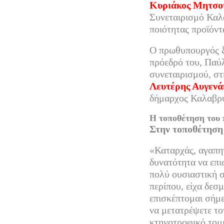
ok
r
Κυριάκος Μητσο
Συνεταιρισμό Καλα
ποιότητας προϊόντ
Ο πρωθυπουργός ξ
πρόεδρό του, Παύ
συνεταιρισμού, σ
Λευτέρης Αυγενά
δήμαρχος Καλαβρ
Η τοποθέτηση του
Στην τοποθέτηση
«Καταρχάς, αγαπητ
δυνατότητα να επι
πολύ ουσιαστική 
περίπου, είχα δεσμ
επισκέπτομαι σήμε
να μετατρέψετε τ
κτηνοτροφικό τομ