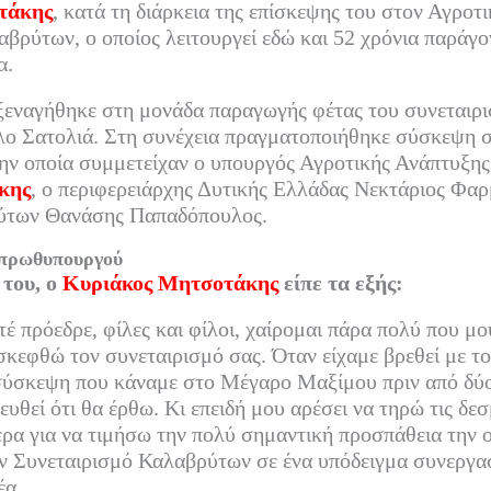
In
α
τάκης
, κατά τη διάρκεια της επίσκεψης του στον Αγρο
βρύτων, ο οποίος λειτουργεί εδώ και 52 χρόνια παράγ
στ
α.
εί
τε
εναγήθηκε στη μονάδα παραγωγής φέτας του συνεταιρι
λο Σατολιά. Στη συνέχεια πραγματοποιήθηκε σύσκεψη σ
την οποία συμμετείχαν ο υπουργός Αγροτικής Ανάπτυξη
κης
, ο περιφερειάρχης Δυτικής Ελλάδας Νεκτάριος Φαρ
ύτων Θανάσης Παπαδόπουλος.
 πρωθυπουργού
 του, ο
Κυριάκος Μητσοτάκης
είπε τα εξής:
έ πρόεδρε, φίλες και φίλοι, χαίρομαι πάρα πολύ που μου
σκεφθώ τον συνεταιρισμό σας. Όταν είχαμε βρεθεί με το
σύσκεψη που κάναμε στο Μέγαρο Μαξίμου πριν από δύ
ευθεί ότι θα έρθω. Κι επειδή μου αρέσει να τηρώ τις δε
ρα για να τιμήσω την πολύ σημαντική προσπάθεια την οπ
ον Συνεταιρισμό Καλαβρύτων σε ένα υπόδειγμα συνεργα
έα.