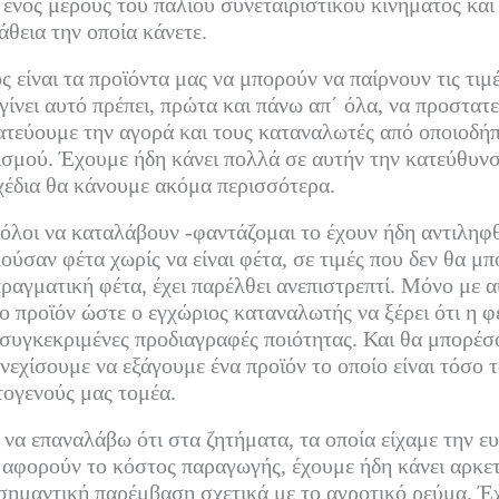
 ενός μέρους του παλιού συνεταιριστικού κινήματος και
άθεια την οποία κάνετε.
ς είναι τα προϊόντα μας να μπορούν να παίρνουν τις τιμ
 γίνει αυτό πρέπει, πρώτα και πάνω απ΄ όλα, να προστατ
ατεύουμε την αγορά και τους καταναλωτές από οποιοδή
ισμού. Έχουμε ήδη κάνει πολλά σε αυτήν την κατεύθυν
χέδια θα κάνουμε ακόμα περισσότερα.
 όλοι να καταλάβουν -φαντάζομαι το έχουν ήδη αντιληφθ
ούσαν φέτα χωρίς να είναι φέτα, σε τιμές που δεν θα μ
ραγματική φέτα, έχει παρέλθει ανεπιστρεπτί. Μόνο με α
 προϊόν ώστε ο εγχώριος καταναλωτής να ξέρει ότι η φ
ς συγκεκριμένες προδιαγραφές ποιότητας. Και θα μπορέσ
νεχίσουμε να εξάγουμε ένα προϊόν το οποίο είναι τόσο τ
ογενούς μας τομέα.
να επαναλάβω ότι στα ζητήματα, τα οποία είχαμε την ευ
 αφορούν το κόστος παραγωγής, έχουμε ήδη κάνει αρκε
σημαντική παρέμβαση σχετικά με το αγροτικό ρεύμα. Έ