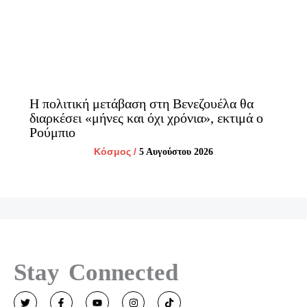
Η πολιτική μετάβαση στη Βενεζουέλα θα
διαρκέσει «μήνες και όχι χρόνια», εκτιμά ο
Ρούμπιο
Κόσμος
/
5 Αυγούστου 2026
Stay Connected
T
F
Y
I
T
w
a
o
n
i