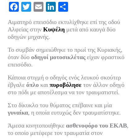
Fa
T
E
Li
Μ
ce
wi
m
nk
οι
Αιματηρό επεισόδιο εκτυλίχθηκε επί της οδού
bo
tte
ail
ed
ρ
Αλφείας στην
Κυψέλη
μετά από καυγά δύο
ok
r
In
α
οδηγών μηχανής.
στ
Το συμβάν σημειώθηκε το πρωί της Κυριακής,
εί
όταν δύο
οδηγοί μοτοσικλέτας
είχαν φραστικό
τε
επεισόδιο.
Κάποια στιγμή ο οδηγός ενός λευκού σκούτερ
έβγαλε
όπλο
και
πυροβόλησε
τον άλλον οδηγό
στο πόδι με αποτέλεσμα να τον τραυματιστεί.
Στο δίκυκλο του θύματος επέβαινε και μία
γυναίκα
, η οποία ευτυχώς δεν τραυματίστηκε.
Άμεσα κινητοποιήθηκε
ασθενοφόρο του ΕΚΑΒ
,
το οποίο μετέφερε τον τραυματία στον