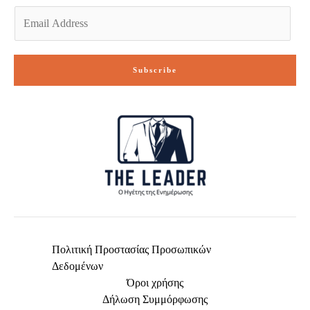
E
m
a
i
Subscribe
l
*
Πολιτική Προστασίας Προσωπικών
Δεδομένων
Όροι χρήσης
Δήλωση Συμμόρφωσης