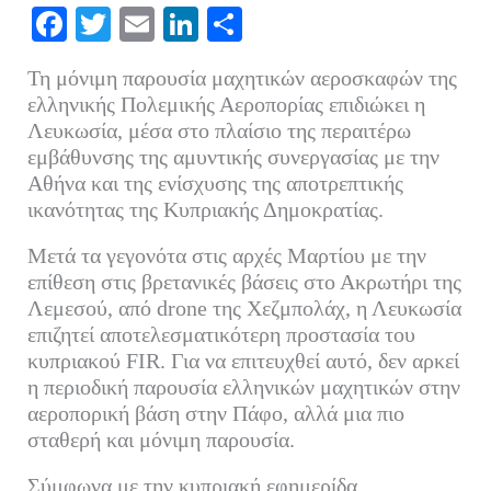
Fa
T
E
Li
Μ
ce
wi
m
nk
οι
Τη μόνιμη παρουσία μαχητικών αεροσκαφών της
bo
tte
ail
ed
ρ
ελληνικής Πολεμικής Αεροπορίας επιδιώκει η
ok
r
In
α
Λευκωσία, μέσα στο πλαίσιο της περαιτέρω
εμβάθυνσης της αμυντικής συνεργασίας με την
στ
Αθήνα και της ενίσχυσης της αποτρεπτικής
εί
ικανότητας της Κυπριακής Δημοκρατίας.
τε
Μετά τα γεγονότα στις αρχές Μαρτίου με την
επίθεση στις βρετανικές βάσεις στο Ακρωτήρι της
Λεμεσού, από drone της Χεζμπολάχ, η Λευκωσία
επιζητεί αποτελεσματικότερη προστασία του
κυπριακού FIR. Για να επιτευχθεί αυτό, δεν αρκεί
η περιοδική παρουσία ελληνικών μαχητικών στην
αεροπορική βάση στην Πάφο, αλλά μια πιο
σταθερή και μόνιμη παρουσία.
Σύμφωνα με την κυπριακή εφημερίδα