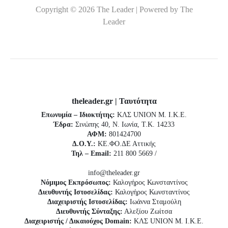
Copyright © 2026 The Leader | Powered by The
Leader
theleader.gr | Ταυτότητα
Επωνυμία – Ιδιοκτήτης:
ΚΛΣ UNION Μ. Ι.Κ.Ε.
Έδρα:
Σινώπης 40, Ν. Ιωνία, Τ.Κ. 14233
ΑΦΜ:
801424700
Δ.Ο.Υ.:
ΚΕ.ΦΟ.ΔΕ Αττικής
Τηλ – Email:
211 800 5669 /
info@theleader.gr
Νόμιμος Εκπρόσωπος:
Καλογήρος Κωνσταντίνος
Διευθυντής Ιστοσελίδας:
Καλογήρος Κωνσταντίνος
Διαχειριστής Ιστοσελίδας:
Ιωάννα Σταμούλη
Διευθυντής Σύνταξης:
Αλεξίου Ζωίτσα
Διαχειριστής / Δικαιούχος Domain:
ΚΛΣ UNION Μ. Ι.Κ.Ε.