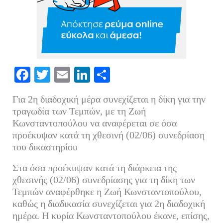
Fa
T
E
Li
Μ
ce
wi
m
nk
οι
Για 2η διαδοχική μέρα συνεχίζεται η δίκη για την
bo
tte
ail
ed
ρ
τραγωδία των Τεμπών, με τη Ζωή
ok
r
In
α
Κωνσταντοπούλου να αναφέρεται σε όσα
προέκυψαν κατά τη χθεσινή (02/06) συνεδρίαση
στ
του δικαστηρίου
εί
τε
Στα όσα προέκυψαν κατά τη διάρκεια της
χθεσινής (02/06) συνεδρίασης για τη δίκη των
Τεμπών αναφέρθηκε η Ζωή Κωνσταντοπούλου,
καθώς η διαδικασία συνεχίζεται για 2η διαδοχική
ημέρα. Η κυρία Κωνσταντοπούλου έκανε, επίσης,