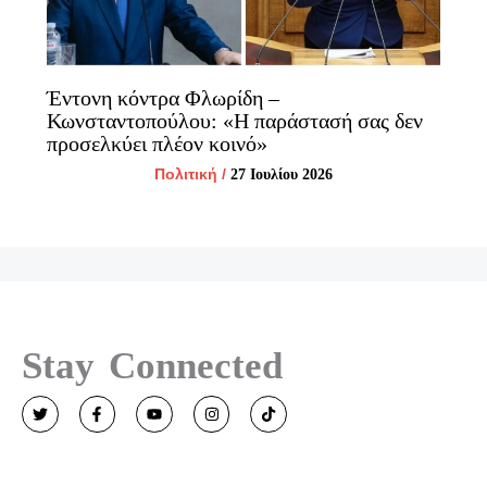
Έντονη κόντρα Φλωρίδη –
Κωνσταντοπούλου: «Η παράστασή σας δεν
προσελκύει πλέον κοινό»
Πολιτική
/
27 Ιουλίου 2026
Stay Connected
T
F
Y
I
T
w
a
o
n
i
i
c
u
s
k
t
e
t
t
t
t
b
u
a
o
e
o
b
g
k