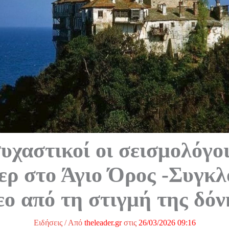
χαστικοί οι σεισμολόγοι
τερ στο Άγιο Όρος -Συγκλ
εο από τη στιγμή της δό
Ειδήσεις
/ Από
theleader.gr
στις
26/03/2026 09:16