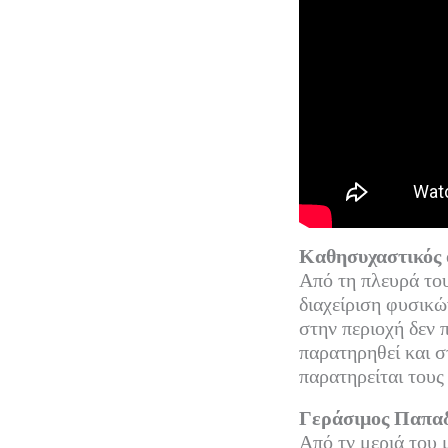
Καθησυχαστικός ο
Από τη πλευρά του
διαχείριση φυσικώ
στην περιοχή δεν 
παρατηρηθεί και 
παρατηρείται τους
Γεράσιμος Παπαδ
Από τν μεριά του