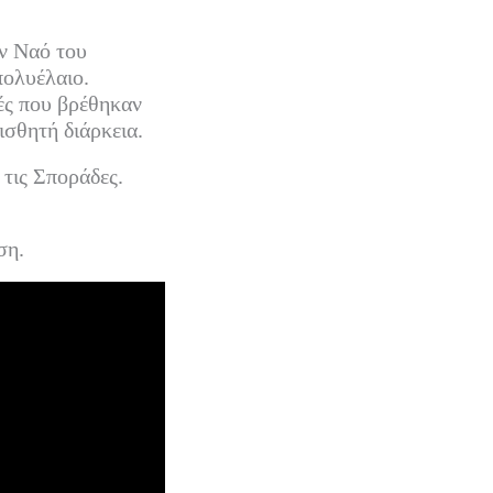
ον Ναό του
πολυέλαιο.
ές που βρέθηκαν
ισθητή διάρκεια.
τις Σποράδες.
ση.