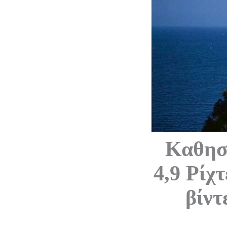
Καθησυ
4,9 Ρίχ
βίντ