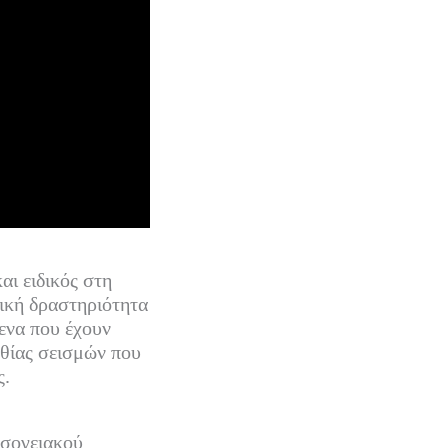
ι ειδικός στη
μική δραστηριότητα
ενα που έχουν
υθίας σεισμών που
ς.
εσογειακού