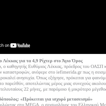
 Λέκκας για τα 4,9 Ρίχτερ στο Άγιο Όρος
, ο καθηγητής Ευθύμιος Λέκκας, πρόεδρος του ΟΑΣΠ κα
ν καταστροφών, ανέφερε στο iefimerida.gr πως η σεισ
προκαλεί ανησυχία. Όπως εξήγησε, πρόκειται για φαινόμ
στο παρελθόν, αποτελώντας μέρος μιας συνεχούς ακολο
 τελευταίους 22 μήνες, με παρόμοιο ή μικρότερο μέγεθο
όπουλος: «Πρόκειται για ισχυρό μετασεισμό»
 μιλώντας στο MEGA, ο σεισμολόγος του Ελληνικού Μ