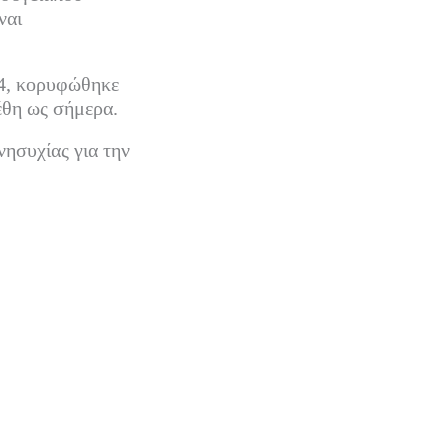
ναι
24, κορυφώθηκε
έθη ως σήμερα.
νησυχίας για την