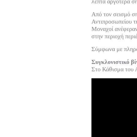
λεπτά αργότερα ση
Από τον σεισμό ση
Αντιπροσωπείου τ
Μοναχοί ανέφεραν 
στην περιοχή περι
Σύμφωνα με πληροφ
Συγκλονιστικό βί
Στο Κάθισμα του 