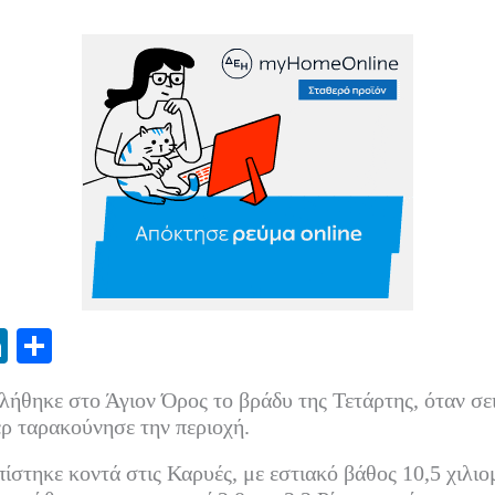
Li
Μ
nk
οι
ήθηκε στο Άγιον Όρος το βράδυ της Τετάρτης, όταν σε
ed
ρ
ερ ταρακούνησε την περιοχή.
In
α
πίστηκε κοντά στις Καρυές, με εστιακό βάθος 10,5 χιλιο
στ