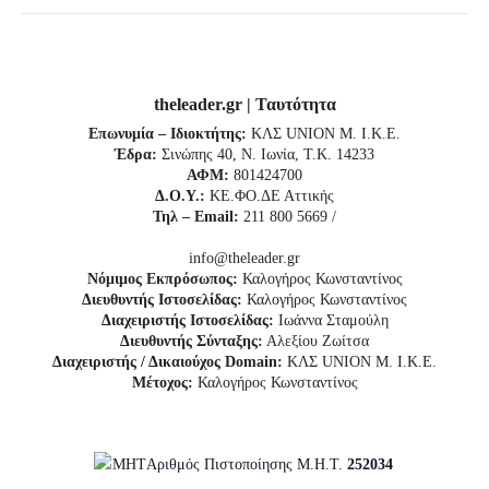
theleader.gr | Ταυτότητα
Επωνυμία – Ιδιοκτήτης:
ΚΛΣ UNION Μ. Ι.Κ.Ε.
Έδρα:
Σινώπης 40, Ν. Ιωνία, Τ.Κ. 14233
ΑΦΜ:
801424700
Δ.Ο.Υ.:
ΚΕ.ΦΟ.ΔΕ Αττικής
Τηλ – Email:
211 800 5669 /
info@theleader.gr
Νόμιμος Εκπρόσωπος:
Καλογήρος Κωνσταντίνος
Διευθυντής Ιστοσελίδας:
Καλογήρος Κωνσταντίνος
Διαχειριστής Ιστοσελίδας:
Ιωάννα Σταμούλη
Διευθυντής Σύνταξης:
Αλεξίου Ζωίτσα
Διαχειριστής / Δικαιούχος Domain:
ΚΛΣ UNION Μ. Ι.Κ.Ε.
Μέτοχος:
Καλογήρος Κωνσταντίνος
Αριθμός Πιστοποίησης Μ.Η.Τ.
252034