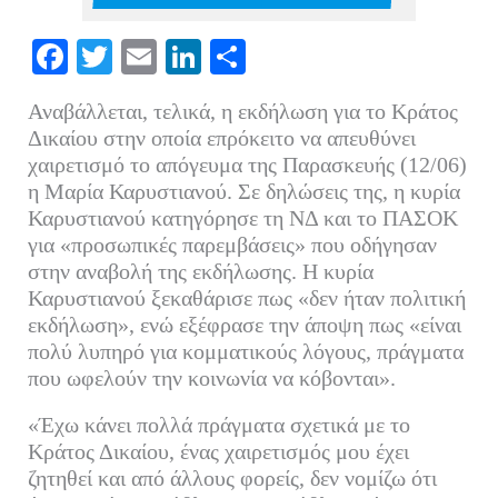
Fa
T
E
Li
Μ
ce
wi
m
nk
οι
Αναβάλλεται, τελικά, η εκδήλωση για το Κράτος
bo
tte
ail
ed
ρ
Δικαίου στην οποία επρόκειτο να απευθύνει
ok
r
In
α
χαιρετισμό το απόγευμα της Παρασκευής (12/06)
η Μαρία Καρυστιανού. Σε δηλώσεις της, η κυρία
στ
Καρυστιανού κατηγόρησε τη ΝΔ και το ΠΑΣΟΚ
εί
για «προσωπικές παρεμβάσεις» που οδήγησαν
τε
στην αναβολή της εκδήλωσης. Η κυρία
Καρυστιανού ξεκαθάρισε πως «δεν ήταν πολιτική
εκδήλωση», ενώ εξέφρασε την άποψη πως «είναι
πολύ λυπηρό για κομματικούς λόγους, πράγματα
που ωφελούν την κοινωνία να κόβονται».
«Έχω κάνει πολλά πράγματα σχετικά με το
Κράτος Δικαίου, ένας χαιρετισμός μου έχει
ζητηθεί και από άλλους φορείς, δεν νομίζω ότι