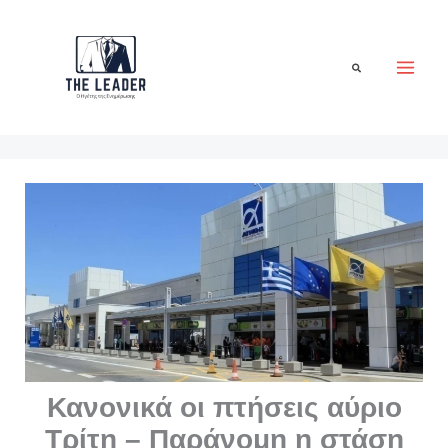
Μετάβαση
στο
περιεχόμενο
Αναζήτηση
Κανονικά οι πτήσεις αύριο
Τρίτη – Παράνομη η στάση