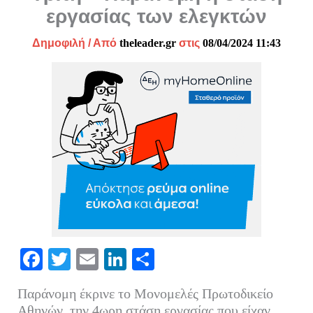
εργασίας των ελεγκτών
Δημοφιλή
/ Από
theleader.gr
στις
08/04/2024 11:43
Fa
T
E
Li
Μ
ce
wi
m
nk
οι
Παράνομη έκρινε το Μονομελές Πρωτοδικείο
bo
tte
ail
ed
ρ
Αθηνών, την 4ωρη στάση εργασίας που είχαν