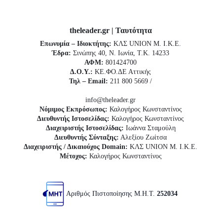
theleader.gr | Ταυτότητα
Επωνυμία – Ιδιοκτήτης:
ΚΛΣ UNION Μ. Ι.Κ.Ε.
Έδρα:
Σινώπης 40, Ν. Ιωνία, Τ.Κ. 14233
ΑΦΜ:
801424700
Δ.Ο.Υ.:
ΚΕ.ΦΟ.ΔΕ Αττικής
Τηλ – Email:
211 800 5669 /
info@theleader.gr
Νόμιμος Εκπρόσωπος:
Καλογήρος Κωνσταντίνος
Διευθυντής Ιστοσελίδας:
Καλογήρος Κωνσταντίνος
Διαχειριστής Ιστοσελίδας:
Ιωάννα Σταμούλη
Διευθυντής Σύνταξης:
Αλεξίου Ζωίτσα
Διαχειριστής / Δικαιούχος Domain:
ΚΛΣ UNION Μ. Ι.Κ.Ε.
Μέτοχος:
Καλογήρος Κωνσταντίνος
Αριθμός Πιστοποίησης Μ.Η.Τ.
252034