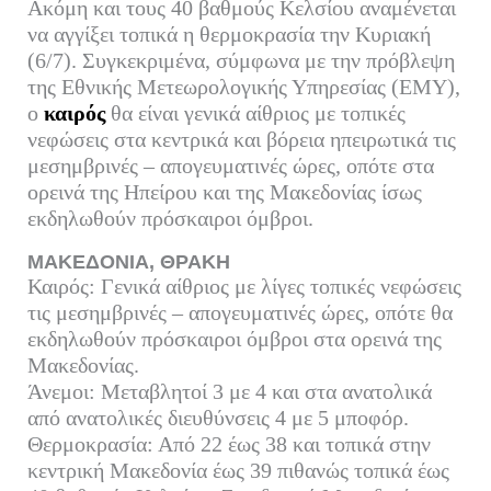
Ακόμη και τους 40 βαθμούς Κελσίου αναμένεται
bo
tte
ail
ed
ρ
να αγγίξει τοπικά η θερμοκρασία την Κυριακή
ok
r
In
α
(6/7). Συγκεκριμένα, σύμφωνα με την πρόβλεψη
της Εθνικής Μετεωρολογικής Υπηρεσίας (ΕΜΥ),
στ
ο
καιρός
θα είναι γενικά αίθριος με τοπικές
εί
νεφώσεις στα κεντρικά και βόρεια ηπειρωτικά τις
τε
μεσημβρινές – απογευματινές ώρες, οπότε στα
ορεινά της Ηπείρου και της Μακεδονίας ίσως
εκδηλωθούν πρόσκαιροι όμβροι.
ΜΑΚΕΔΟΝΙΑ, ΘΡΑΚΗ
Καιρός: Γενικά αίθριος με λίγες τοπικές νεφώσεις
τις μεσημβρινές – απογευματινές ώρες, οπότε θα
εκδηλωθούν πρόσκαιροι όμβροι στα ορεινά της
Μακεδονίας.
Άνεμοι: Μεταβλητοί 3 με 4 και στα ανατολικά
από ανατολικές διευθύνσεις 4 με 5 μποφόρ.
Θερμοκρασία: Από 22 έως 38 και τοπικά στην
κεντρική Μακεδονία έως 39 πιθανώς τοπικά έως