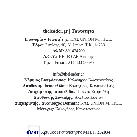
theleader.gr | Ταυτότητα
Επωνυμία – Ιδιοκτήτης:
ΚΛΣ UNION Μ. Ι.Κ.Ε.
Έδρα:
Σινώπης 40, Ν. Ιωνία, Τ.Κ. 14233
ΑΦΜ:
801424700
Δ.Ο.Υ.:
ΚΕ.ΦΟ.ΔΕ Αττικής
Τηλ – Email:
211 800 5669 /
info@theleader.gr
Νόμιμος Εκπρόσωπος:
Καλογήρος Κωνσταντίνος
Διευθυντής Ιστοσελίδας:
Καλογήρος Κωνσταντίνος
Διαχειριστής Ιστοσελίδας:
Ιωάννα Σταμούλη
Διευθυντής Σύνταξης:
Αλεξίου Ζωίτσα
Διαχειριστής / Δικαιούχος Domain:
ΚΛΣ UNION Μ. Ι.Κ.Ε.
Μέτοχος:
Καλογήρος Κωνσταντίνος
Αριθμός Πιστοποίησης Μ.Η.Τ.
252034