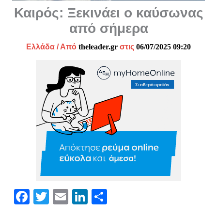
Καιρός: Ξεκινάει ο καύσωνας
από σήμερα
Ελλάδα
/ Από
theleader.gr
στις
06/07/2025 09:20
Fa
T
E
Li
Μ
ce
wi
m
nk
οι