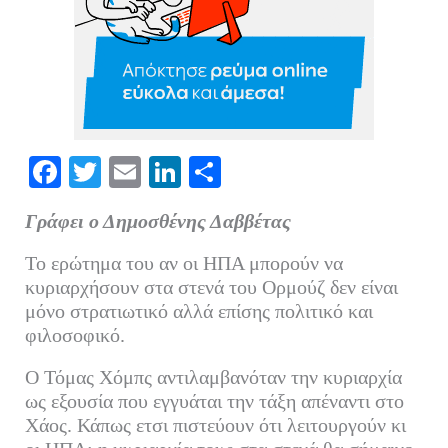
Fa
T
E
Li
Μ
ce
wi
m
nk
οι
Γράφει ο Δημοσθένης Δαββέτας
bo
tte
ail
ed
ρ
ok
r
In
α
Το ερώτημα του αν οι ΗΠΑ μπορούν να
κυριαρχήσουν στα στενά του Ορμούζ δεν είναι
στ
μόνο στρατιωτικό αλλά επίσης πολιτικό και
εί
φιλοσοφικό.
τε
Ο Τόμας Χόμπς αντιλαμβανόταν την κυριαρχία
ως εξουσία που εγγυάται την τάξη απέναντι στο
Χάος. Κάπως ετσι πιστεύουν ότι λειτουργούν κι