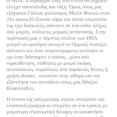
οι ΗΠΑ: η κυριαρχία τους στα στενά θα σήμαινε
έλεγχο ναυσιπλοΐας και τάξη. Όμως όπως μας
εξήγησεο Γάλλος φιλόσοφος Μισέλ Φουκώ στον
21ο αιώνα Η εξουσία πάρα την όποια υπεροπλία
της έχει δυσκολίες απέναντι σε ένα πεδίο πλήρες
από μικρές, ευέλικτες μορφές αντίστασης. Στην
περίπτωση μας ο πέμπτος στόλος των ΗΠΑ
μπορεί να κρατήσει ανοιχτό το Ορμούζ ότανέχει
απέναντι του έναν συγκεντρωμενο αντίπαλο κι
οχι έναν διάσπαρτο ο οποίος , μέσα από
ναρκοθέτηση, επιθέσεις με μικρά σκάφη,
αντιπλοικούς πυραύλους από παράκτιες θέσεις ή
χρήση drones , σκοπεύει στην φθορά και την
εξάντληση του αντιπάλου όπως μας δίδαξεο
Κλαούσεβιτς.
Η έννοια της ασύμμετρης ισχύος ανατρέπει την
κλασσική ιεραρχία κι επιτρέπει σε ένα κράτος με
μικρότερη στρατιωτική δύναμη να καταστήσει