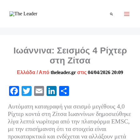
Μετάβαση
στο
Αναζήτηση
περιεχόμενο
Ιωάννινα: Σεισμός 4 Ρίχτερ
στη Ζίτσα
Ελλάδα
/ Από
theleader.gr
στις
04/04/2026 20:09
Fa
T
E
Li
Μ
ce
wi
m
nk
οι
Αυτόματη καταγραφή για σεισμό μεγέθους 4,0
bo
tte
ail
ed
ρ
Ρίχτερ κοντά στη Ζίτσα Ιωαννίνων δημοσιεύθηκε
ok
r
In
α
λίγα λεπτά νωρίτερα από την πλατφόρμα EMSC,
με την επισήμανση ότι τα στοιχεία είναι
στ
προκαταρκτικά και ενδέχεται να αλλάξουν μετά