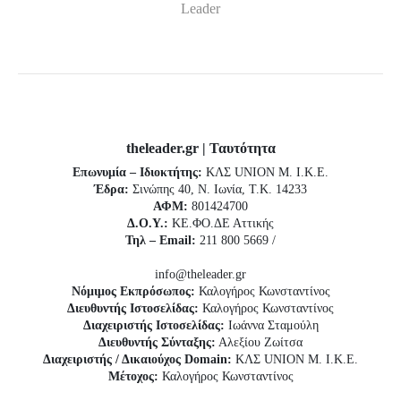
Leader
theleader.gr | Ταυτότητα
Επωνυμία – Ιδιοκτήτης:
ΚΛΣ UNION Μ. Ι.Κ.Ε.
Έδρα:
Σινώπης 40, Ν. Ιωνία, Τ.Κ. 14233
ΑΦΜ:
801424700
Δ.Ο.Υ.:
ΚΕ.ΦΟ.ΔΕ Αττικής
Τηλ – Email:
211 800 5669 /
info@theleader.gr
Νόμιμος Εκπρόσωπος:
Καλογήρος Κωνσταντίνος
Διευθυντής Ιστοσελίδας:
Καλογήρος Κωνσταντίνος
Διαχειριστής Ιστοσελίδας:
Ιωάννα Σταμούλη
Διευθυντής Σύνταξης:
Αλεξίου Ζωίτσα
Διαχειριστής / Δικαιούχος Domain:
ΚΛΣ UNION Μ. Ι.Κ.Ε.
Μέτοχος:
Καλογήρος Κωνσταντίνος