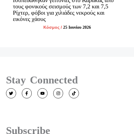
Ισοπεδώθηκαν γειτονιές στο Καράκας από
τους φονικούς σεισμούς των 7,2 και 7,5
Ρίχτερ, φόβοι για χιλιάδες νεκρούς και
εικόνες χάους
Κόσμος
/
25 Ιουνίου 2026
Stay Connected
T
F
Y
I
T
w
a
o
n
i
i
c
u
s
k
t
e
t
t
t
t
b
u
a
o
e
o
b
g
k
r
o
e
r
k
a
-
m
Subscribe
f