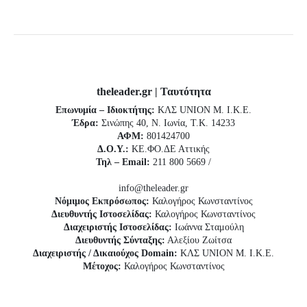
theleader.gr | Ταυτότητα
Επωνυμία – Ιδιοκτήτης:
ΚΛΣ UNION Μ. Ι.Κ.Ε.
Έδρα:
Σινώπης 40, Ν. Ιωνία, Τ.Κ. 14233
ΑΦΜ:
801424700
Δ.Ο.Υ.:
ΚΕ.ΦΟ.ΔΕ Αττικής
Τηλ – Email:
211 800 5669 /
info@theleader.gr
Νόμιμος Εκπρόσωπος:
Καλογήρος Κωνσταντίνος
Διευθυντής Ιστοσελίδας:
Καλογήρος Κωνσταντίνος
Διαχειριστής Ιστοσελίδας:
Ιωάννα Σταμούλη
Διευθυντής Σύνταξης:
Αλεξίου Ζωίτσα
Διαχειριστής / Δικαιούχος Domain:
ΚΛΣ UNION Μ. Ι.Κ.Ε.
Μέτοχος:
Καλογήρος Κωνσταντίνος