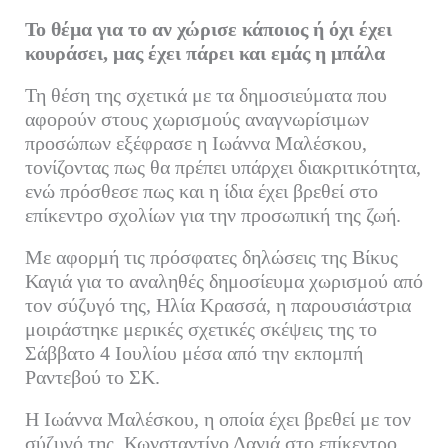
ce
wi
m
nk
οι
Το θέμα για το αν χώρισε κάποιος ή όχι έχει
bo
tte
ail
ed
ρ
κουράσει, μας έχει πάρει και εμάς η μπάλα
ok
r
In
α
Τη θέση της σχετικά με τα δημοσιεύματα που
στ
αφορούν στους χωρισμούς αναγνωρίσιμων
εί
προσώπων εξέφρασε η Ιωάννα Μαλέσκου,
τε
τονίζοντας πως θα πρέπει υπάρχει διακριτικότητα,
ενώ πρόσθεσε πως και η ίδια έχει βρεθεί στο
επίκεντρο σχολίων για την προσωπική της ζωή.
Με αφορμή τις πρόσφατες δηλώσεις της Βίκυς
Καγιά για το αναληθές δημοσίευμα χωρισμού από
τον σύζυγό της, Ηλία Κρασσά, η παρουσιάστρια
μοιράστηκε μερικές σχετικές σκέψεις της το
Σάββατο 4 Ιουλίου μέσα από την εκπομπή
Ραντεβού το ΣΚ.
Η Ιωάννα Μαλέσκου, η οποία έχει βρεθεί με τον
σύζυγό της, Κωνσταντίνο Δανιά στο επίκεντρο