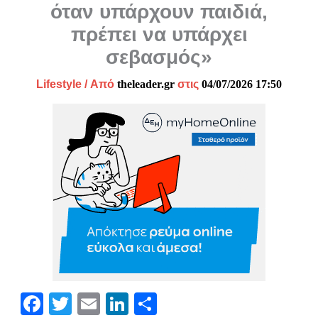
όταν υπάρχουν παιδιά,
πρέπει να υπάρχει
σεβασμός»
Lifestyle
/ Από
theleader.gr
στις
04/07/2026 17:50
Fa
T
E
Li
Μ