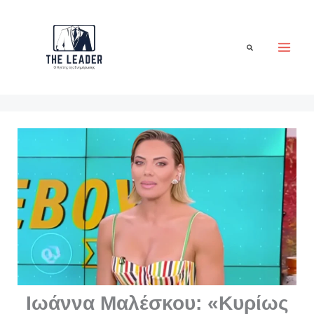
Μετάβαση
στο
περιεχόμενο
Αναζήτηση
Ιωάννα Μαλέσκου: «Κυρίως