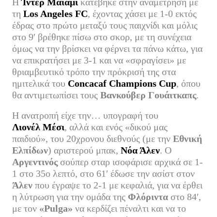
H
Ίντερ Μαϊάμι
κατέβηκε στην αναμέτρηση με
bo
tte
ail
ed
ρ
τη
Los Angeles FC
, έχοντας χάσει με 1-0 εκτός
ok
r
In
α
έδρας στο πρώτο μεταξύ τους παιχνίδι και μόλις
στο 9′ βρέθηκε πίσω στο σκορ, με τη συνέχεια
στ
όμως να την βρίσκει να φέρνει τα πάνω κάτω, για
εί
να επικρατήσει με 3-1 και να «σφραγίσει» με
τε
θριαμβευτικό τρόπο την πρόκρισή της στα
ημιτελικά του
Concacaf Champions Cup
, όπου
θα αντιμετωπίσει τους
Βανκούβερ Γουάιτκαπς
.
Η ανατροπή είχε την… υπογραφή του
Λιονέλ Μέσι
, αλλά και ενός «δικού μας
παιδιού», του 20χρονου διεθνούς (με την
Εθνική
Ελπίδων
) αριστερού μπακ,
Νόα Άλεν
. Ο
Αργεντινός
σούπερ σταρ ισοφάρισε αρχικά σε 1-
1 στο 35ο λεπτό, στο 61′ έδωσε την ασίστ στον
Άλεν
που έγραψε το 2-1 με κεφαλιά, για να έρθει
η λύτρωση για την ομάδα της
Φλόριντα
στο 84′,
με τον
«Pulga»
να κερδίζει πέναλτι και να το