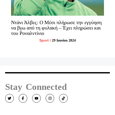
Ντάνι Άλβες: Ο Μέσι πλήρωσε την εγγύηση
να βγω από τη φυλακή – Έχει πληρώσει και
του Ροναλντίνιο
Sport
/
29 Ιουνίου 2024
Stay Connected
T
F
Y
I
T
w
a
o
n
i
i
c
u
s
k
t
e
t
t
t
t
b
u
a
o
e
o
b
g
k