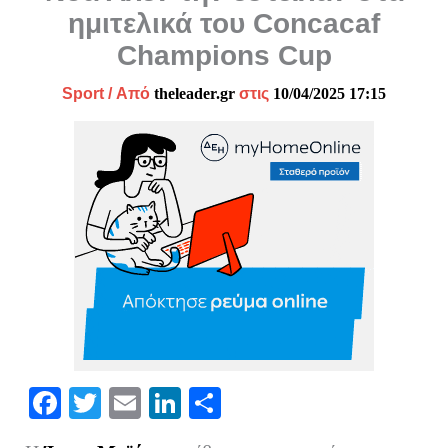
ημιτελικά του Concacaf
Champions Cup
Sport
/ Από
theleader.gr
στις
10/04/2025 17:15
Fa
T
E
Li
Μ
ce
wi
m
nk
οι