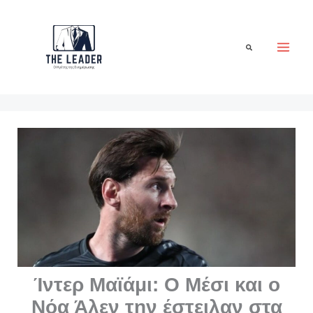
Μετάβαση
στο
περιεχόμενο
Αναζήτηση
Ίντερ Μαϊάμι: Ο Μέσι και ο
Νόα Άλεν την έστειλαν στα