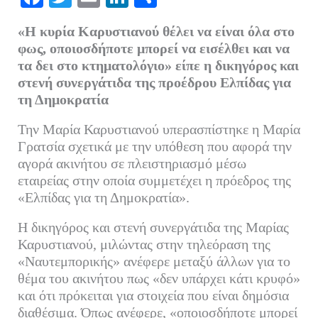
ce
wi
m
nk
οι
«Η κυρία Καρυστιανού θέλει να είναι όλα στο
bo
tte
ail
ed
ρ
φως, οποιοσδήποτε μπορεί να εισέλθει και να
ok
r
In
α
τα δει στο κτηματολόγιο» είπε η δικηγόρος και
στενή συνεργάτιδα της προέδρου Ελπίδας για
στ
τη Δημοκρατία
εί
τε
Την Μαρία Καρυστιανού υπερασπίστηκε η Μαρία
Γρατσία σχετικά με την υπόθεση που αφορά την
αγορά ακινήτου σε πλειστηριασμό μέσω
εταιρείας στην οποία συμμετέχει η πρόεδρος της
«Ελπίδας για τη Δημοκρατία».
Η δικηγόρος και στενή συνεργάτιδα της Μαρίας
Καρυστιανού, μιλώντας στην τηλεόραση της
«Ναυτεμπορικής» ανέφερε μεταξύ άλλων για το
θέμα του ακινήτου πως «δεν υπάρχει κάτι κρυφό»
και ότι πρόκειται για στοιχεία που είναι δημόσια
διαθέσιμα. Όπως ανέφερε, «οποιοσδήποτε μπορεί