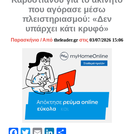
που αγόρασε μέσω
πλειστηριασμού: «Δεν
υπάρχει κάτι κρυφό»
Παρασκήνιο
/ Από
theleader.gr
στις
03/07/2026 15:06
Fa
T
E
Li
Μ