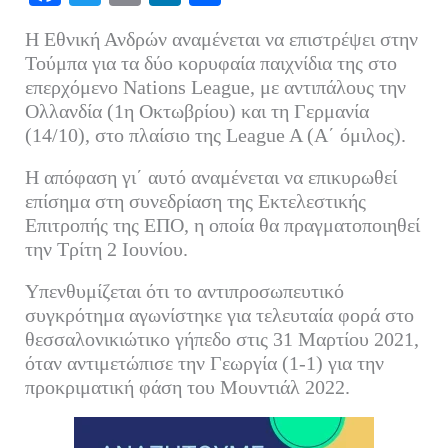
ce
wi
m
nk
οι
Η Εθνική Ανδρών αναμένεται να επιστρέψει στην
bo
tte
ail
ed
ρ
Τούμπα για τα δύο κορυφαία παιχνίδια της στο
ok
r
In
α
επερχόμενο Nations League, με αντιπάλους την
Ολλανδία (1η Οκτωβρίου) και τη Γερμανία
στ
(14/10), στο πλαίσιο της League A (Α΄ όμιλος).
εί
τε
Η απόφαση γι΄ αυτό αναμένεται να επικυρωθεί
επίσημα στη συνεδρίαση της Εκτελεστικής
Επιτροπής της ΕΠΟ, η οποία θα πραγματοποιηθεί
την Τρίτη 2 Ιουνίου.
Υπενθυμίζεται ότι το αντιπροσωπευτικό
συγκρότημα αγωνίστηκε για τελευταία φορά στο
θεσσαλονικιώτικο γήπεδο στις 31 Μαρτίου 2021,
όταν αντιμετώπισε την Γεωργία (1-1) για την
προκριματική φάση του Μουντιάλ 2022.