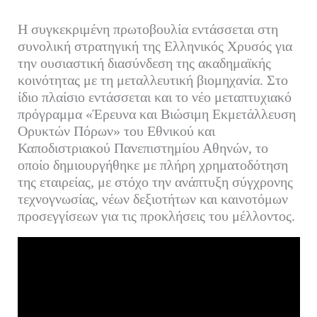
Η συγκεκριμένη πρωτοβουλία εντάσσεται στη
συνολική στρατηγική της Ελληνικός Χρυσός για
την ουσιαστική διασύνδεση της ακαδημαϊκής
κοινότητας με τη μεταλλευτική βιομηχανία. Στο
ίδιο πλαίσιο εντάσσεται και το νέο μεταπτυχιακό
πρόγραμμα «Έρευνα και Βιώσιμη Εκμετάλλευση
Ορυκτών Πόρων» του Εθνικού και
Καποδιστριακού Πανεπιστημίου Αθηνών, το
οποίο δημιουργήθηκε με πλήρη χρηματοδότηση
της εταιρείας, με στόχο την ανάπτυξη σύγχρονης
τεχνογνωσίας, νέων δεξιοτήτων και καινοτόμων
προσεγγίσεων για τις προκλήσεις του μέλλοντος.