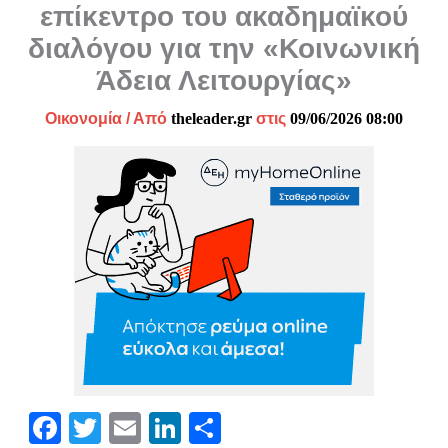
επίκεντρο του ακαδημαϊκού
διαλόγου για την «Κοινωνική
Άδεια Λειτουργίας»
Οικονομία
/ Από
theleader.gr
στις
09/06/2026 08:00
Fa
T
E
Li
Μ