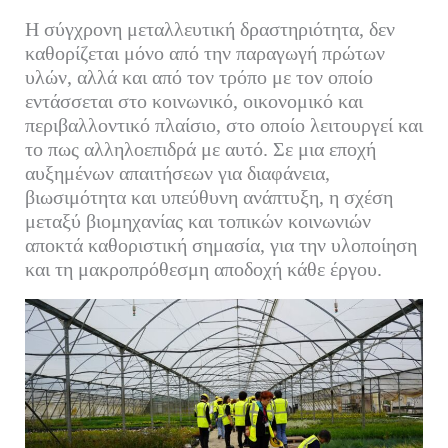
ce
wi
m
nk
οι
Η σύγχρονη μεταλλευτική δραστηριότητα, δεν
bo
tte
ail
ed
ρ
καθορίζεται μόνο από την παραγωγή πρώτων
ok
r
In
α
υλών, αλλά και από τον τρόπο με τον οποίο
εντάσσεται στο κοινωνικό, οικονομικό και
στ
περιβαλλοντικό πλαίσιο, στο οποίο λειτουργεί και
εί
το πως αλληλοεπιδρά με αυτό. Σε μια εποχή
τε
αυξημένων απαιτήσεων για διαφάνεια,
βιωσιμότητα και υπεύθυνη ανάπτυξη, η σχέση
μεταξύ βιομηχανίας και τοπικών κοινωνιών
αποκτά καθοριστική σημασία, για την υλοποίηση
και τη μακροπρόθεσμη αποδοχή κάθε έργου.