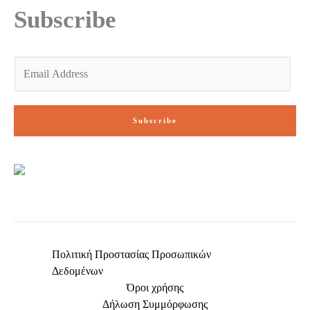
f
Subscribe
E
m
a
i
Subscribe
l
*
Πολιτική Προστασίας Προσωπικών
Δεδομένων
Όροι χρήσης
Δήλωση Συμμόρφωσης