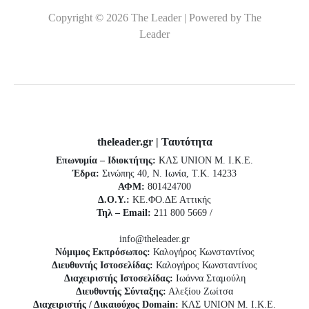
Copyright © 2026 The Leader | Powered by The
Leader
theleader.gr | Ταυτότητα
Επωνυμία – Ιδιοκτήτης:
ΚΛΣ UNION Μ. Ι.Κ.Ε.
Έδρα:
Σινώπης 40, Ν. Ιωνία, Τ.Κ. 14233
ΑΦΜ:
801424700
Δ.Ο.Υ.:
ΚΕ.ΦΟ.ΔΕ Αττικής
Τηλ – Email:
211 800 5669 /
info@theleader.gr
Νόμιμος Εκπρόσωπος:
Καλογήρος Κωνσταντίνος
Διευθυντής Ιστοσελίδας:
Καλογήρος Κωνσταντίνος
Διαχειριστής Ιστοσελίδας:
Ιωάννα Σταμούλη
Διευθυντής Σύνταξης:
Αλεξίου Ζωίτσα
Διαχειριστής / Δικαιούχος Domain:
ΚΛΣ UNION Μ. Ι.Κ.Ε.