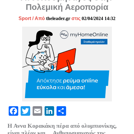
Πολεμική Αεροπορία
Sport
/ Από
theleader.gr
στις
02/04/2024 14:32
Fa
T
E
Li
Μ
ce
wi
m
nk
οι
Η Αννα Κορακάκη πέρα από ολυμπιονίκης,
bo
tte
ail
ed
ρ
είναι πλέον και… Ανθυποσμηναγός της