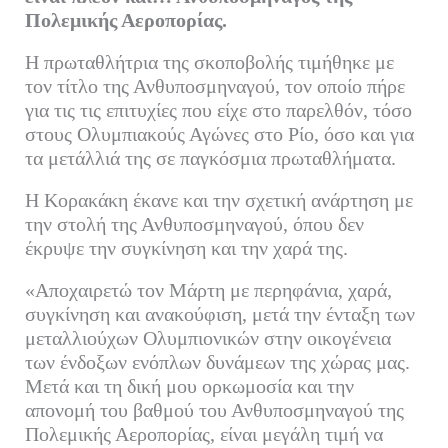
ok
r
In
α
Πολεμικής Αεροπορίας.
στ
Η πρωταθλήτρια της σκοποβολής τιμήθηκε με
εί
τον τίτλο της Ανθυποσμηναγού, τον οποίο πήρε
τε
για τις τις επιτυχίες που είχε στο παρελθόν, τόσο
στους Ολυμπιακούς Αγώνες στο Ρίο, όσο και για
τα μετάλλιά της σε παγκόσμια πρωταθλήματα.
Η Κορακάκη έκανε και την σχετική ανάρτηση με
την στολή της Ανθυποσμηναγού, όπου δεν
έκρυψε την συγκίνηση και την χαρά της.
«Αποχαιρετώ τον Μάρτη με περηφάνια, χαρά,
συγκίνηση και ανακούφιση, μετά την ένταξη των
μεταλλιούχων Ολυμπιονικών στην οικογένεια
των ένδοξων ενόπλων δυνάμεων της χώρας μας.
Μετά και τη δική μου ορκωμοσία και την
απονομή του βαθμού του Ανθυποσμηναγού της
Πολεμικής Αεροπορίας, είναι μεγάλη τιμή να