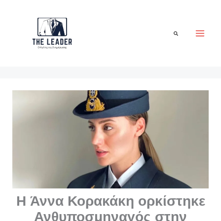
Μετάβαση
στο
περιεχόμενο
Αναζήτηση
H Άννα Κορακάκη ορκίστηκε
Ανθυποσμηναγός στην