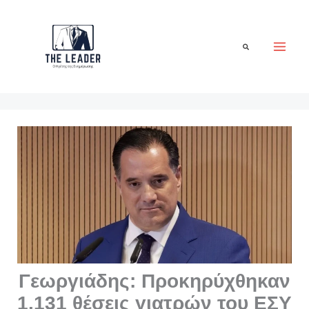
Μετάβαση
στο
περιεχόμενο
Αναζήτηση
Γεωργιάδης: Προκηρύχθηκαν
1.131 θέσεις γιατρών του ΕΣΥ