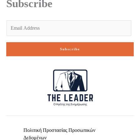
Subscribe
f
E
m
a
i
Subscribe
l
*
Πολιτική Προστασίας Προσωπικών
Δεδομένων