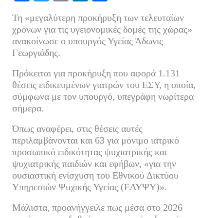
ce
wi
m
nk
οι
Τη «μεγαλύτερη προκήρυξη των τελευταίων
bo
tte
ail
ed
ρ
χρόνων για τις υγειονομικές δομές της χώρας»
ok
r
In
α
ανακοίνωσε ο υπουργός Υγείας Άδωνις
Γεωργιάδης.
στ
εί
Πρόκειται για προκήρυξη που αφορά 1.131
τε
θέσεις ειδικευμένων γιατρών του ΕΣΥ, η οποία,
σύμφωνα με τον υπουργό, υπεγράφη νωρίτερα
σήμερα.
Όπως αναφέρει, στις θέσεις αυτές
περιλαμβάνονται και 63 για μόνιμο ιατρικό
προσωπικό ειδικότητας ψυχιατρικής και
ψυχιατρικής παιδιών και εφήβων, «για την
ουσιαστική ενίσχυση του Εθνικού Δικτύου
Υπηρεσιών Ψυχικής Υγείας (ΕΔΥΨΥ)».
Μάλιστα, προανήγγειλε πως μέσα στο 2026