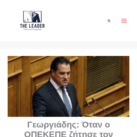
Μετάβαση
στο
περιεχόμενο
Αναζήτηση
Γεωργιάδης: Όταν ο
ΟΠΕΚΕΠΕ ζήτησε τον