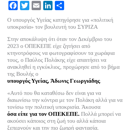
Fa
T
E
Li
Μ
ce
wi
m
nk
οι
Ο υπουργός Υγείας κατηγόρησε για «πολιτική
bo
tte
ail
ed
ρ
υποκρισία» τον βουλευτή του ΣΥΡΙΖΑ
ok
r
In
α
Στην αποκάλυψη ότι όταν τον Δεκέμβριο του
στ
2023 ο ΟΠΕΚΕΠΕ είχε ζητήσει από
εί
κτηνοτρόφους να φωτογραφίσουν τα χωράφια
τε
τους, ο Παύλος Πολάκης
είχε απαιτήσει να
ανακληθεί η εγκύκλιος, προχώρησε από το βήμα
της Βουλής ο
υπουργός Υγείας, Άδωνις Γεωργιάδης
.
«Αυτό που θα καταθέσω δεν είναι για να
διαιωνίσω την κόντρα με τον Πολάκη αλλά για να
τονίσω την πολιτική υποκρισία. Άκουσα
όσα είπε για τον ΟΠΕΚΕΠΕ.
Πολλά μπορεί να
ακούσει κάποιος στη ζωή του αλλά κάποια
ξεπερνούν και την πιο ζωηρή φαντασία.