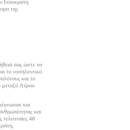
υ Ιπποκράτη
ειρα της
ήθειά σας ώστε να
αι το νοσηλευτικό
ιλότους και το
ο μεταξύ Λέρου
διέγνωσαν και
 ανθρωπότητας και
ς τελευταίες 48
κράτη,