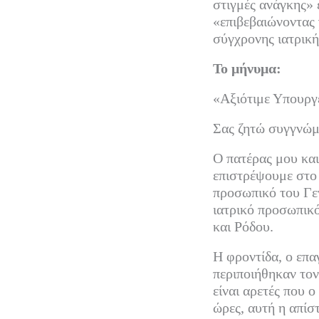
στιγμές ανάγκης»
«επιβεβαιώνοντας 
σύγχρονης ιατρική
Το μήνυμα:
«Αξιότιμε Υπουργ
Σας ζητώ συγγνώμ
Ο πατέρας μου και
επιστρέψουμε στο 
προσωπικό του Γεν
ιατρικό προσωπικό
και Ρόδου.
Η φροντίδα, ο επα
περιποιήθηκαν το
είναι αρετές που ο
ώρες, αυτή η απί