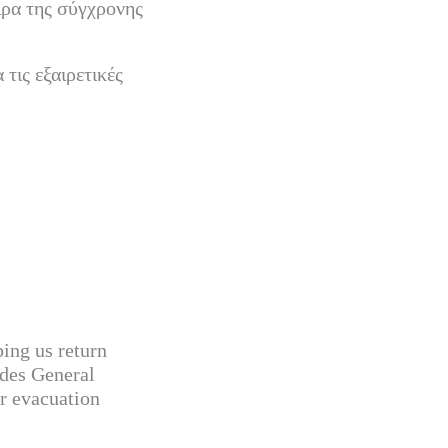
ιρα της σύγχρονης
τις εξαιρετικές
ping us return
odes General
er evacuation