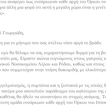
 ενώ αναφέρει πως ενσάρκωναν κάθε αρχή του Όρκου το
για άλλη μια φορά ότι αυτή η μεγάλη χώρα είναι η γενέτ
ς».
έ Γεωργιάδη,
η για το μήνυμα που σας στέλνω τόσο αργά το βράδυ.
 εγώ θα θέλαμε να σας ευχαριστήσουμε θερμά για τη βο
σπίτι μας. Είμαστε αιώνια ευγνώμονες στους γιατρούς κ
ικού Νοσοκομείου Λέρου και Ρόδου, καθώς και στους π
 που συμμετείχαν στην πτήση διακομιδής με ελικόπτερ
γγελματισμός, η συμπόνια και η ζεστασιά με τις οποίες 
ν πατέρα μου αποτελούν παράδειγμα του καλύτερου της
 καθένας θα ήθελε να συναντήσει σε στιγμές ανάγκης. Τι
στευτη ομάδα ενσάρκωσε κάθε αρχή του Όρκου του Ιππο