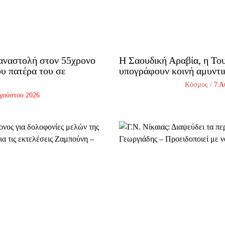
 αναστολή στον 55χρονο
Η Σαουδική Αραβία, η Του
ου πατέρα του σε
υπογράφουν κοινή αμυντ
Κόσμος
/
7 Α
γούστου 2026