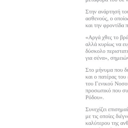
n
τ
Στην ανάρτησή του
ασθενούς, ο οποίο
ε
και την φροντίδα 
ί
τ
«Αργά χθες το βρά
αλλά κυρίως να ε
ε
δύσκολο περιστατικ
για σένα», σημειώ
Στο μήνυμα που δη
και ο πατέρας του
του Γενικού Νοσοκ
προσωπικό που συμ
Ρόδου».
Συνεχίζει επισημα
με τις οποίες διέ
καλύτερου της ανθ