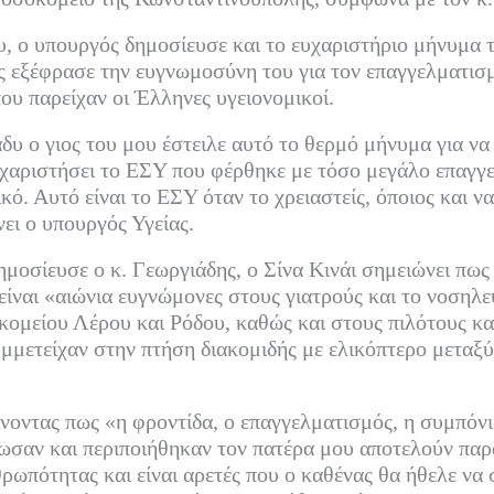
, ο υπουργός δημοσίευσε και το ευχαριστήριο μήνυμα τ
ς εξέφρασε την ευγνωμοσύνη του για τον επαγγελματισ
που παρείχαν οι Έλληνες υγειονομικοί.
δυ ο γιος του μου έστειλε αυτό το θερμό μήνυμα για να
υχαριστήσει το ΕΣΥ που φέρθηκε με τόσο μεγάλο επαγγ
ό. Αυτό είναι το ΕΣΥ όταν το χρειαστείς, όποιος και να 
νει ο υπουργός Υγείας.
μοσίευσε ο κ. Γεωργιάδης, ο Σίνα Κινάι σημειώνει πως 
 είναι «αιώνια ευγνώμονες στους γιατρούς και το νοσηλ
ομείου Λέρου και Ρόδου, καθώς και στους πιλότους και
μετείχαν στην πτήση διακομιδής με ελικόπτερο μεταξύ
ίνοντας πως «η φροντίδα, ο επαγγελματισμός, η συμπόνι
γνωσαν και περιποιήθηκαν τον πατέρα μου αποτελούν παρ
ρωπότητας και είναι αρετές που ο καθένας θα ήθελε να 