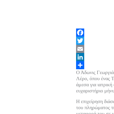
F
a
T
c
w
E
e
i
m
L
Ο Άδωνις Γεωργιά
b
t
a
i
Μ
Λέρο, όπου ένας 
o
t
i
n
ο
άμεσα για ιατρική
o
e
l
k
ι
ευχαριστήριο μήνυ
k
r
e
ρ
Η επιχείρηση διάσ
d
α
του πληρώματος τ
μεταφορά του σε 
I
σ