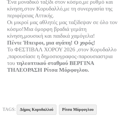
Ένα μοναδικό ταξίδι στον κόσμο,με ρυθμό και
bo
tte
ail
ed
ρ
κίνηση,στον Κορυδαλλό,με τη συνεργασία της
ok
r
In
α
περιφέρειας Αττικής.
Οι μικροί μας αθλητές μας ταξίδεψαν σε όλο τον
στ
κόσμο!Μια όμορφη βραδιά γεμάτη
εί
κίνηση,μουσική και παιδικά χαμόγελα!
τε
Πέντε Ήπειροι, μια αγάπη! Ο χορός!
Το ΦΕΣΤΙΒΑΛ ΧΟΡΟΥ 2026 ,στον Κορυδαλλο
,παρουσίασε η δημοσιογραφος-παρουσιαστρια
του
τηλεοπτικού σταθμού ΒΕΡΓΙΝΑ
ΤΗΛΕΟΡΑΣΗ Ρίτσα Μόρφογλου.
TAGS:
Δήμος Κορυδαλλού
Ρίτσα Μόρφογλου