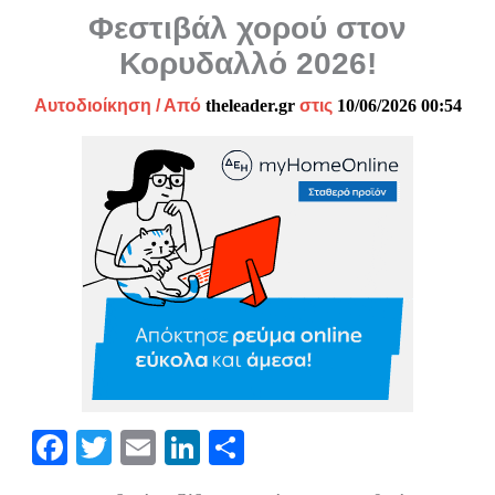
Φεστιβάλ χορού στον
Κορυδαλλό 2026!
Αυτοδιοίκηση
/ Από
theleader.gr
στις
10/06/2026 00:54
Fa
T
E
Li
Μ
ce
wi
m
nk
οι