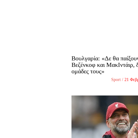
Βουλγαρία: «Δε θα παίξου
Βεζένκοφ και ΜακΙντάιρ, δ
ομάδες τους»
Sport
/
21 Φεβ