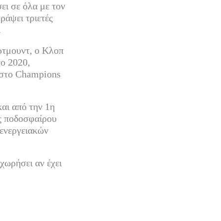
ι σε όλα με τον
ράψει τριετές
.
ρτμουντ, ο Κλοπ
το 2020,
ς στο Champions
αι από την 1η
ής ποδοσφαίρου
 ενεργειακών
χωρήσει αν έχει