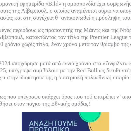
εί
ρμανική εφημερίδα «Bild» η ομοσπονδία έχει συμφωνήσε
τε
υτς της Λίβερπουλ, ο οποίος αναμένεται αύριο να υπογ
σίας και στη συνέχεια θ’ ανακοινωθεί η πρόσληψη του
ένες περιόδους ως προπονητής της Μάιντς και της Ντό
Λίβερπουλ, κατακτώντας τον τίτλο της Premier League 
30 χρόνια χωρίς τίτλο, έναν χρόνο μετά τον θρίαμβό τη
2024 αποχώρησε μετά από εννιά χρόνια στο «Άνφιλντ» κ
025, υπέγραψε συμβόλαιο με την Red Bull ως διευθυντ
ει στην ιδιοκτησία της η αυστριακή πολυεθνική εταιρία
ς που υπέγραψε υπάρχει όρος που τού επιτρέπει ν’ απο
θήσει στον πάγκο της Εθνικής ομάδας!