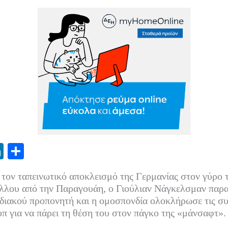
Li
Μ
nk
οι
 τον ταπεινωτικό αποκλεισμό της Γερμανίας στον γύρο 
ed
ρ
λου από την Παραγουάη, ο Γιούλιαν Νάγκελσμαν παρα
In
α
ιακού προπονητή και η ομοσπονδία ολοκλήρωσε τις συζ
π για να πάρει τη θέση του στον πάγκο της «μάνσαφτ».
στ