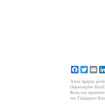
Fa
T
E
ce
wi
m
Λίγες ημέρες μετά
bo
tte
ail
Παγκοσμίου Κυπέλ
ok
r
θέση του ομοσπονδ
τον Γιούργκεν Κλο