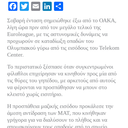
Fa
T
E
Li
Μ
ce
wi
m
nk
οι
Σοβαρή ένταση σημειώθηκε έξω από το ΟΑΚΑ,
bo
tte
ail
ed
ρ
λίγη ώρα πριν από τον μεγάλο τελικό της
ok
r
In
α
Euroleague, με τις αστυνομικές δυνάμεις να
προχωρούν σε καταδίωξη οπαδών του
στ
Ολυμπιακού γύρω από τις εισόδους του Telekom
εί
Center.
τε
Το περιστατικό ξέσπασε όταν συγκεντρωμένοι
φίλαθλοι επιχείρησαν να κινηθούν προς μία από
τις θύρες του γηπέδου, με αρκετούς από αυτούς
να φέρονται να προσπάθησαν να μπουν στο
κλειστό χωρίς εισιτήριο.
Η προσπάθεια μαζικής εισόδου προκάλεσε την
άμεση αντίδραση των ΜΑΤ, που κινήθηκαν
γρήγορα για να διαλύσουν το πλήθος και να
απομακρύνουν τους οπαδούς από το σημείο.