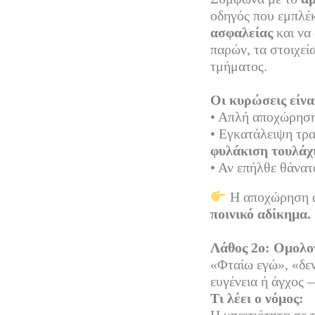
οδηγός που εμπλέκ
ασφαλείας
και να
παρών, τα στοιχεί
τμήματος.
Οι κυρώσεις είνα
• Απλή αποχώρησ
• Εγκατάλειψη τρ
φυλάκιση τουλάχ
• Αν επήλθε θάνατ
Η αποχώρηση α
ποινικό αδίκημα.
Λάθος 2ο: Ομολογ
«Φταίω εγώ», «δεν
ευγένεια ή άγχος 
Τι λέει ο νόμος: