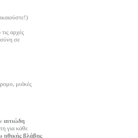
ικαιούστε!)
 τις αρχές
οσύνη σε
ρομο, μυϊκές
ον
αιτιώδη
τη για κάθε
ω ηθικής βλάβης