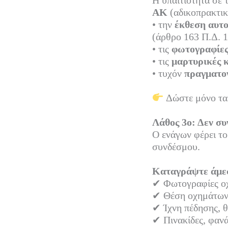
Η υπαιτιότητα σε 
ΑΚ
(αδικοπρακτικ
• την
έκθεση αυτ
(άρθρο 163 Π.Δ. 1
• τις
φωτογραφίε
• τις
μαρτυρικές 
• τυχόν
πραγματο
Δώστε μόνο τα 
Λάθος 3ο: Δεν συ
Ο ενάγων φέρει το 
συνδέσμου.
Καταγράψτε άμε
✔ Φωτογραφίες οχ
✔ Θέση οχημάτων 
✔ Ίχνη πέδησης, 
✔ Πινακίδες, φαν