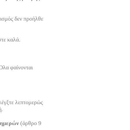
τισμός δεν προήλθε
στε καλά.
 Όλα φαίνονται
Ελέγξτε λεπτομερώς
ή.
 ημερών
(άρθρο 9