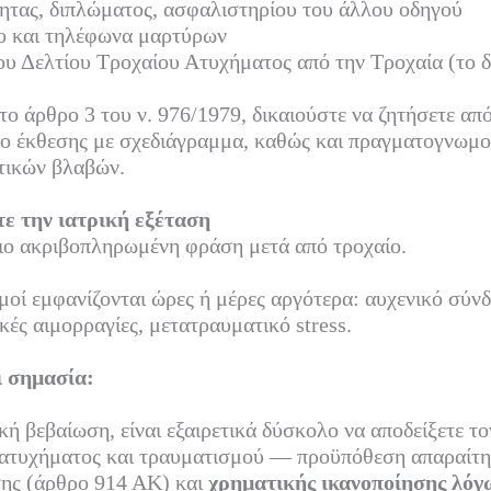
τητας, διπλώματος, ασφαλιστηρίου του άλλου οδηγού
 και τηλέφωνα μαρτύρων
υ Δελτίου Τροχαίου Ατυχήματος από την Τροχαία (το δ
ο άρθρο 3 του ν. 976/1979, δικαιούστε να ζητήσετε από
φο έκθεσης με σχεδιάγραμμα, καθώς και πραγματογνωμ
τικών βλαβών.
τε την ιατρική εξέταση
πιο ακριβοπληρωμένη φράση μετά από τροχαίο.
οί εμφανίζονται ώρες ή μέρες αργότερα: αυχενικό σύνδ
κές αιμορραγίες, μετατραυματικό stress.
ι σημασία:
κή βεβαίωση, είναι εξαιρετικά δύσκολο να αποδείξετε τ
ατυχήματος και τραυματισμού — προϋπόθεση απαραίτη
ης (άρθρο 914 ΑΚ) και
χρηματικής ικανοποίησης λόγ