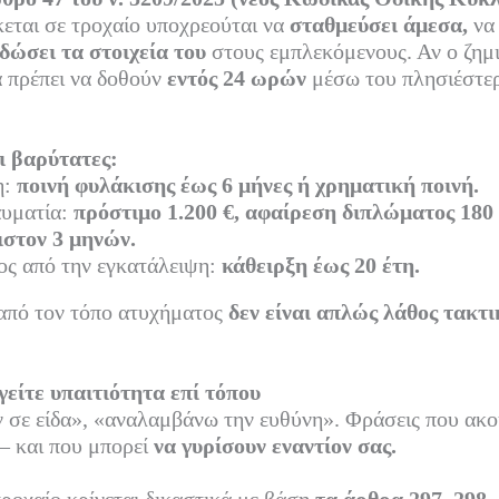
εται σε τροχαίο υποχρεούται να
σταθμεύσει άμεσα,
ν
δώσει τα στοιχεία του
στους εμπλεκόμενους. Αν ο ζημι
α πρέπει να δοθούν
εντός 24 ωρών
μέσω του πλησιέστε
ι βαρύτατες:
η:
ποινή φυλάκισης έως 6 μήνες ή χρηματική ποινή.
αυματία:
πρόστιμο 1.200 €, αφαίρεση διπλώματος 180 
ιστον 3 μηνών.
ος από την εγκατάλειψη:
κάθειρξη έως 20 έτη.
πό τον τόπο ατυχήματος
δεν είναι απλώς λάθος τακτι
είτε υπαιτιότητα επί τόπου
 σε είδα», «αναλαμβάνω την ευθύνη». Φράσεις που ακο
— και που μπορεί
να γυρίσουν εναντίον σας.