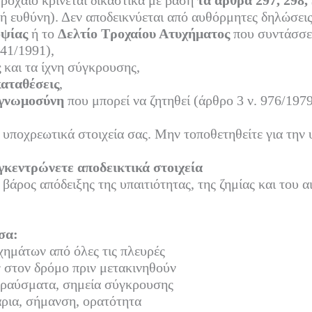
τροχαίο κρίνεται δικαστικά με βάση
τα άρθρα 297, 298, 
ή ευθύνη). Δεν αποδεικνύεται από αυθόρμητες δηλώσεις
οψίας
ή το
Δελτίο Τροχαίου Ατυχήματος
που συντάσσει
41/1991),
ς
και τα ίχνη σύγκρουσης,
καταθέσεις
,
γνωμοσύνη
που μπορεί να ζητηθεί (άρθρο 3 ν. 976/1979
υποχρεωτικά στοιχεία σας. Μην τοποθετηθείτε για την υ
γκεντρώνετε αποδεικτικά στοιχεία
βάρος απόδειξης της υπαιτιότητας, της ζημίας και του α
σα:
ημάτων από όλες τις πλευρές
στον δρόμο πριν μετακινηθούν
θραύσματα, σημεία σύγκρουσης
άρια, σήμανση, ορατότητα