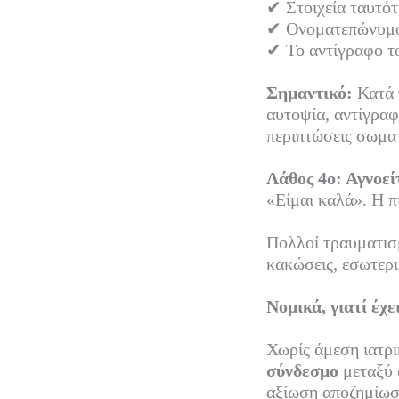
✔ Στοιχεία ταυτό
✔ Ονοματεπώνυμο
✔ Το αντίγραφο το
Σημαντικό:
Κατά τ
αυτοψία, αντίγρα
περιπτώσεις σωμα
Λάθος 4ο: Αγνοεί
«Είμαι καλά». Η 
Πολλοί τραυματισμ
κακώσεις, εσωτερι
Νομικά, γιατί έχε
Χωρίς άμεση ιατρι
σύνδεσμο
μεταξύ 
αξίωση αποζημίωσ