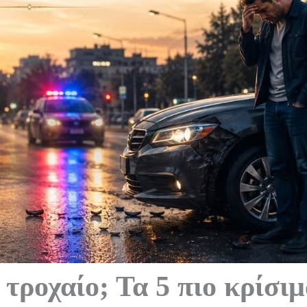
 τροχαίο; Τα 5 πιο κρίσι