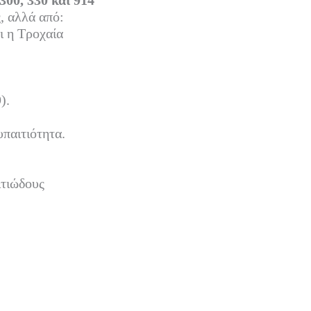
300, 330 και 914
, αλλά από:
 η Τροχαία
).
παιτιότητα.
ιτιώδους