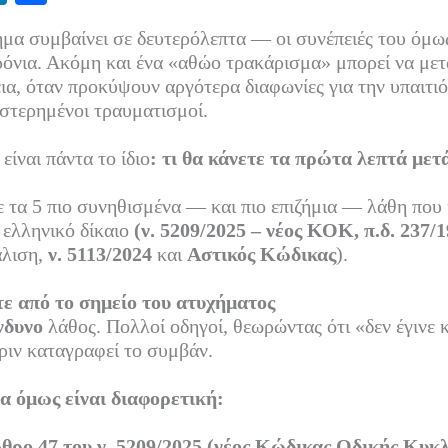
nk
οι
μα συμβαίνει σε δευτερόλεπτα — οι συνέπειές του όμω
ed
ρ
όνια. Ακόμη και ένα «αθώο τρακάρισμα» μπορεί να μετ
In
α
εια, όταν προκύψουν αργότερα διαφωνίες για την υπαιτι
στερημένοι τραυματισμοί.
στ
εί
είναι πάντα το ίδιο
: τι θα κάνετε τα πρώτα λεπτά μετ
τε
 τα 5 πιο συνηθισμένα — και πιο επιζήμια — λάθη που 
 ελληνικό δίκαιο
(ν. 5209/2025 – νέος ΚΟΚ, π.δ. 237/
άλιση,
ν. 5113/2024
και
Αστικός Κώδικας
).
ε από το σημείο του ατυχήματος
νδυνο
λάθος. Πολλοί οδηγοί, θεωρώντας ότι «δεν έγινε 
ριν καταγραφεί το συμβάν.
 όμως είναι διαφορετική:
θρο 47 του ν. 5209/2025 (νέος Κώδικας Οδικής Κυκλ