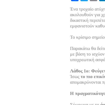
ce
wi
m
Ένα τροχαίο ατύχη
bo
tte
ail
ακολουθούν για χρ
ok
r
δικαστική περιπέτ
εμφανιστούν καθυ
Το κρίσιμο σημείο 
Παρακάτω θα δείτε
με βάση το ισχύον
υποχρεωτική ασφ
Λάθος 1ο: Φεύγετ
Ίσως
το πιο επικί
απομακρύνονται π
Η πραγματικότητα
Σύμφωνα με το
άρ