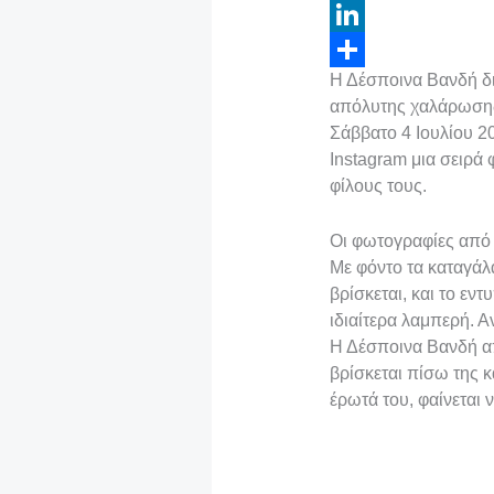
c
w
E
e
i
m
L
Η Δέσποινα Βανδή δι
b
t
a
i
Μ
απόλυτης χαλάρωσης,
o
t
i
n
ο
Σάββατο 4 Ιουλίου 20
o
e
l
k
ι
Instagram μια σειρά
φίλους τους.
k
r
e
ρ
d
α
Οι φωτογραφίες από 
I
σ
Με φόντο τα καταγάλ
βρίσκεται, και το ε
n
τ
ιδιαίτερα λαμπερή. 
ε
Η Δέσποινα Βανδή απ
ί
βρίσκεται πίσω της κα
έρωτά του, φαίνεται 
τ
ε