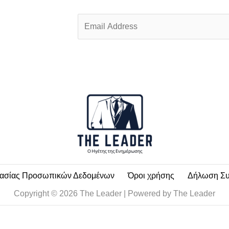
E
m
a
i
l
*
τασίας Προσωπικών Δεδομένων
Όροι χρήσης
Δήλωση Σ
Copyright © 2026 The Leader | Powered by The Leader