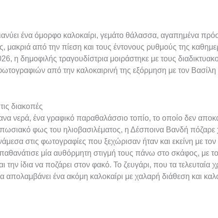
ανύει ένα όμορφο καλοκαίρι, γεμάτο θάλασσα, αγαπημένα πρό
 μακριά από την πίεση και τους έντονους ρυθμούς της καθημερ
26, η δημοφιλής τραγουδίστρια μοιράστηκε με τους διαδικτυακο
 φωτογραφιών από την καλοκαιρινή της εξόρμηση με τον Βασίλη
τις διακοπές
ανα νερά, ένα γραφικό παραθαλάσσιο τοπίο, το οποίο δεν απο
ντυπωσιακό φως του ηλιοβασιλέματος, η Δέσποινα Βανδή πόζαρε
Ανάμεσα στις φωτογραφίες που ξεχώρισαν ήταν και εκείνη με το
αθανάτισε μία αυθόρμητη στιγμή τους πάνω στο σκάφος, με τ
ι την ίδια να ποζάρει στον φακό. Το ζευγάρι, που τα τελευταία χ
να απολαμβάνει ένα ακόμη καλοκαίρι με χαλαρή διάθεση και καλ