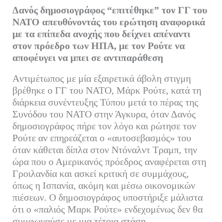
ce
wi
m
nk
οι
Δανός δημοσιογράφος “επιτέθηκε” τον ΓΓ του
bo
tte
ail
ed
ρ
ΝΑΤΟ απευθύνοντάς του ερώτηση αναφορικά
ok
r
In
α
με τα επίπεδα ανοχής που δείχνει απέναντι
στον πρόεδρο των ΗΠΑ, με τον Ρούτε να
στ
αποφέυγει να μπει σε αντιπαράθεση
εί
τε
Aντιμέτωπος με μία εξαιρετικά άβολη στιγμη
βρέθηκε ο ΓΓ του ΝΑΤΟ, Μάρκ Ρούτε, κατά τη
διάρκεια συνέντευξης Τύπου μετά το πέρας της
Συνόδου του ΝΑΤΟ στην Άγκυρα, όταν Δανός
δημοσιογράφος πήρε τον λόγο και ρώτησε τον
Ρούτε αν επηρεάζεται ο «αυτοσεβασμός» του
όταν κάθεται δίπλα στον Ντόναλντ Τραμπ, την
ώρα που ο Αμερικανός πρόεδρος αναφέρεται στη
Γροιλανδία και ασκεί κριτική σε συμμάχους,
όπως η Ισπανία, ακόμη και μέσω οικονομικών
πιέσεων. Ο δημοσιογράφος υποστήριξε μάλιστα
ότι ο «παλιός Μαρκ Ρούτε» ενδεχομένως δεν θα
συμφωνούσε με μια τέτοια στάση.