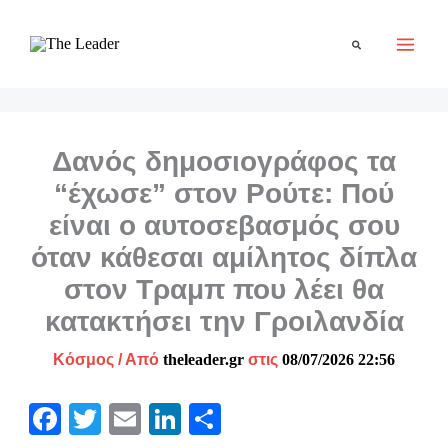
Μετάβαση
στο
Αναζήτηση
περιεχόμενο
Δανός δημοσιογράφος τα
“έχωσε” στον Ρούτε: Πού
είναι ο αυτοσεβασμός σου
όταν κάθεσαι αμίλητος δίπλα
στον Τραμπ που λέει θα
κατακτήσει την Γροιλανδία
Κόσμος
/ Από
theleader.gr
στις
08/07/2026 22:56
Fa
T
E
Li
Μ