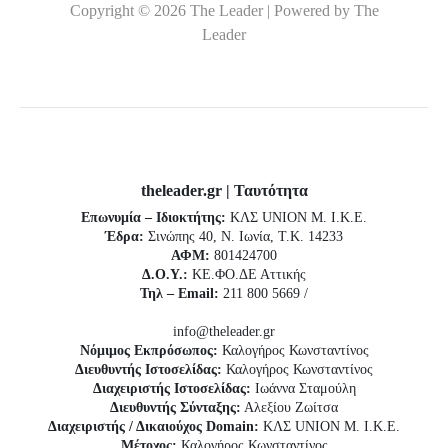
Copyright © 2026 The Leader | Powered by The
Leader
theleader.gr | Ταυτότητα
Επωνυμία – Ιδιοκτήτης:
ΚΛΣ UNION Μ. Ι.Κ.Ε.
Έδρα:
Σινώπης 40, Ν. Ιωνία, Τ.Κ. 14233
ΑΦΜ:
801424700
Δ.Ο.Υ.:
ΚΕ.ΦΟ.ΔΕ Αττικής
Τηλ – Email:
211 800 5669 /
info@theleader.gr
Νόμιμος Εκπρόσωπος:
Καλογήρος Κωνσταντίνος
Διευθυντής Ιστοσελίδας:
Καλογήρος Κωνσταντίνος
Διαχειριστής Ιστοσελίδας:
Ιωάννα Σταμούλη
Διευθυντής Σύνταξης:
Αλεξίου Ζωίτσα
Διαχειριστής / Δικαιούχος Domain:
ΚΛΣ UNION Μ. Ι.Κ.Ε.
Μέτοχος:
Καλογήρος Κωνσταντίνος