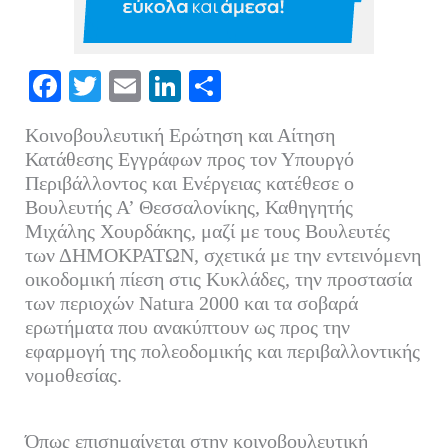
Fa
T
E
Li
Μ
ce
wi
m
nk
οι
Κοινοβουλευτική Ερώτηση και Αίτηση
bo
tte
ail
ed
ρ
Κατάθεσης Εγγράφων προς τον Υπουργό
ok
r
In
α
Περιβάλλοντος και Ενέργειας κατέθεσε ο
Βουλευτής Α’ Θεσσαλονίκης, Καθηγητής
στ
Μιχάλης Χουρδάκης, μαζί με τους Βουλευτές
εί
των ΔΗΜΟΚΡΑΤΩΝ, σχετικά με την εντεινόμενη
τε
οικοδομική πίεση στις Κυκλάδες, την προστασία
των περιοχών Natura 2000 και τα σοβαρά
ερωτήματα που ανακύπτουν ως προς την
εφαρμογή της πολεοδομικής και περιβαλλοντικής
νομοθεσίας.
Όπως επισημαίνεται στην κοινοβουλευτική