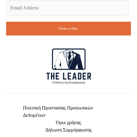
E
m
a
i
Subscribe
l
*
Πολιτική Προστασίας Προσωπικών
Δεδομένων
Όροι χρήσης
Δήλωση Συμμόρφωσης