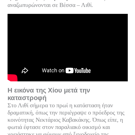
αναζωπυρώνονται σε Βέσσα – Λιθί.
Η εικόνα της Χίου μετά την
καταστροφή
Στο Λιθί σήμερα το πρωί η κατάσταση ήταν
δραματική, όπως την περιέγραψε ο πρόεδρος της
κοινότητας Νεκτάριος Καβακάκης. Όπως είπε, η
φωτιά έφτασε στον παραλιακό οικισμό και
χρειάστηκε να φύγουν από ξενοδοχείο της