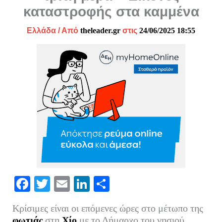
καταστροφής στα καμμένα
Ελλάδα
/ Από
theleader.gr
στις
24/06/2025 18:55
Fa
T
E
Li
Μ
ce
wi
m
nk
οι
Κρίσιμες είναι οι επόμενες ώρες στο μέτωπο της
bo
tte
ail
ed
ρ
φωτιάς
στη
Χίο
με το Δήμαρχο του νησιού