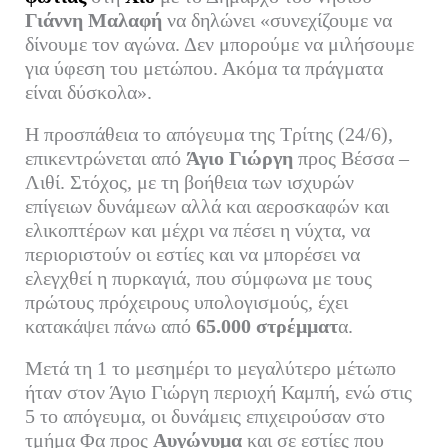
ok
r
In
α
Γιάννη Μαλαφή
να δηλώνει «συνεχίζουμε να
δίνουμε τον αγώνα. Δεν μπορούμε να μιλήσουμε
στ
για ύφεση του μετώπου. Ακόμα τα πράγματα
εί
είναι δύσκολα».
τε
Η προσπάθεια το απόγευμα της Τρίτης (24/6),
επικεντρώνεται από
Άγιο Γιώργη
προς Βέσσα –
Λιθί. Στόχος, με τη βοήθεια των ισχυρών
επίγειων δυνάμεων αλλά και αεροσκαφών και
ελικοπτέρων και μέχρι να πέσει η νύχτα, να
περιοριστούν οι εστίες και να μπορέσει να
ελεγχθεί η πυρκαγιά, που σύμφωνα με τους
πρώτους πρόχειρους υπολογισμούς, έχει
κατακάψει πάνω από
65.000 στρέμματ
α.
Μετά τη 1 το μεσημέρι το μεγαλύτερο μέτωπο
ήταν στον Άγιο Γιώργη περιοχή Καμπή, ενώ στις
5 το απόγευμα, οι δυνάμεις επιχειρούσαν στο
τμήμα Φα προς
Αυγώνυμα
και σε εστίες που