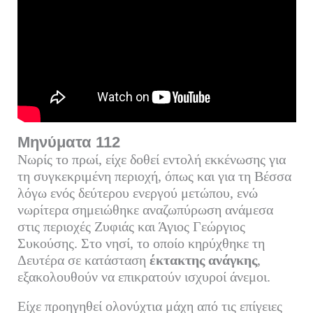
Μηνύματα 112
Νωρίς το πρωί, είχε δοθεί εντολή εκκένωσης για
τη συγκεκριμένη περιοχή, όπως και για τη Βέσσα
λόγω ενός δεύτερου ενεργού μετώπου, ενώ
νωρίτερα σημειώθηκε αναζωπύρωση ανάμεσα
στις περιοχές Ζυφιάς και Άγιος Γεώργιος
Συκούσης. Στο νησί, το οποίο κηρύχθηκε τη
Δευτέρα σε κατάσταση
έκτακτης ανάγκης
,
εξακολουθούν να επικρατούν ισχυροί άνεμοι.
Είχε προηγηθεί ολονύχτια μάχη από τις επίγειες