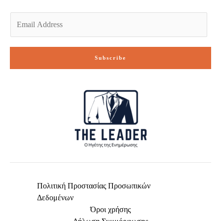
E
m
a
i
Subscribe
l
*
Πολιτική Προστασίας Προσωπικών
Δεδομένων
Όροι χρήσης