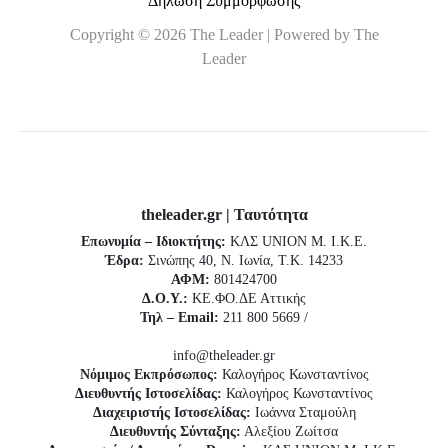
Δήλωση Συμμόρφωσης
Copyright © 2026 The Leader | Powered by The
Leader
theleader.gr | Ταυτότητα
Επωνυμία – Ιδιοκτήτης:
ΚΛΣ UNION Μ. Ι.Κ.Ε.
Έδρα:
Σινώπης 40, Ν. Ιωνία, Τ.Κ. 14233
ΑΦΜ:
801424700
Δ.Ο.Υ.:
ΚΕ.ΦΟ.ΔΕ Αττικής
Τηλ – Email:
211 800 5669 /
info@theleader.gr
Νόμιμος Εκπρόσωπος:
Καλογήρος Κωνσταντίνος
Διευθυντής Ιστοσελίδας:
Καλογήρος Κωνσταντίνος
Διαχειριστής Ιστοσελίδας:
Ιωάννα Σταμούλη
Διευθυντής Σύνταξης:
Αλεξίου Ζωίτσα