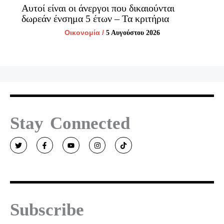
Αυτοί είναι οι άνεργοι που δικαιούνται
δωρεάν ένσημα 5 έτων – Τα κριτήρια
Οικονομία
/
5 Αυγούστου 2026
Stay Connected
T
F
Y
I
T
w
a
o
n
i
i
c
u
s
k
t
e
t
t
t
t
b
u
a
o
e
o
b
g
k
r
o
e
r
k
a
-
m
f
Subscribe