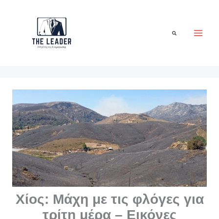
Μετάβαση
στο
περιεχόμενο
Αναζήτηση
Χίος: Μάχη με τις φλόγες για
τρίτη μέρα – Εικόνες