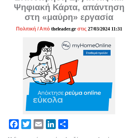
Ψηφιακή Κάρτα, απάντηση
στη «μαύρη» εργασία
Πολιτική
/ Από
theleader.gr
στις
27/03/2024 11:31
Fa
T
E
Li
Μ
ce
wi
m
nk
οι