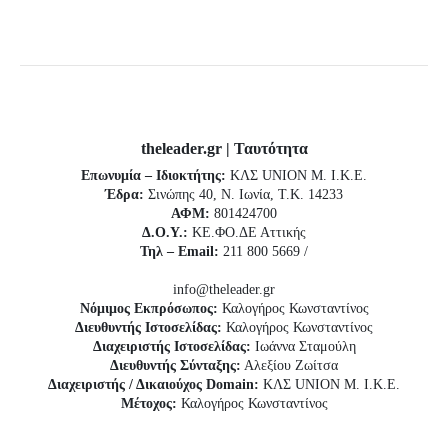
theleader.gr | Ταυτότητα
Επωνυμία – Ιδιοκτήτης:
ΚΛΣ UNION Μ. Ι.Κ.Ε.
Έδρα:
Σινώπης 40, Ν. Ιωνία, Τ.Κ. 14233
ΑΦΜ:
801424700
Δ.Ο.Υ.:
ΚΕ.ΦΟ.ΔΕ Αττικής
Τηλ – Email:
211 800 5669 /
info@theleader.gr
Νόμιμος Εκπρόσωπος:
Καλογήρος Κωνσταντίνος
Διευθυντής Ιστοσελίδας:
Καλογήρος Κωνσταντίνος
Διαχειριστής Ιστοσελίδας:
Ιωάννα Σταμούλη
Διευθυντής Σύνταξης:
Αλεξίου Ζωίτσα
Διαχειριστής / Δικαιούχος Domain:
ΚΛΣ UNION Μ. Ι.Κ.Ε.
Μέτοχος:
Καλογήρος Κωνσταντίνος