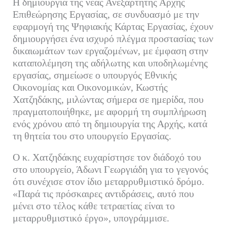
Η δημιουργία της νέας Ανεξάρτητης Αρχής
bo
tte
ail
ed
ρ
Επιθεώρησης Εργασίας, σε συνδυασμό με την
ok
r
In
α
εφαρμογή της Ψηφιακής Κάρτας Εργασίας, έχουν
δημιουργήσει ένα ισχυρό πλέγμα προστασίας των
στ
δικαιωμάτων των εργαζομένων, με έμφαση στην
εί
καταπολέμηση της αδήλωτης και υποδηλωμένης
τε
εργασίας, σημείωσε ο υπουργός Εθνικής
Οικονομίας και Οικονομικών, Κωστής
Χατζηδάκης, μιλώντας σήμερα σε ημερίδα, που
πραγματοποιήθηκε, με αφορμή τη συμπλήρωση
ενός χρόνου από τη δημιουργία της Αρχής, κατά
τη θητεία του στο υπουργείο Εργασίας.
Ο κ. Χατζηδάκης ευχαρίστησε τον διάδοχό του
στο υπουργείο, Άδωνι Γεωργιάδη για το γεγονός
ότι συνέχισε στον ίδιο μεταρρυθμιστικό δρόμο.
«Παρά τις πρόσκαιρες αντιδράσεις, αυτό που
μένει στο τέλος κάθε τετραετίας είναι το
μεταρρυθμιστικό έργο», υπογράμμισε.