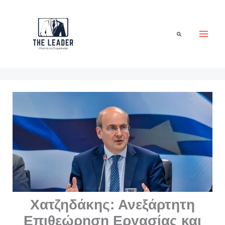
Μετάβαση
στο
περιεχόμενο
Αναζήτηση
Χατζηδάκης: Ανεξάρτητη
Επιθεώρηση Εργασίας και