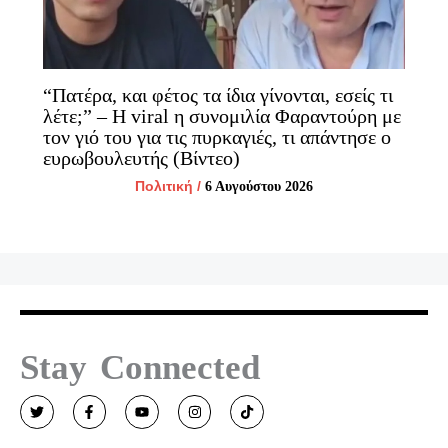
“Πατέρα, και φέτος τα ίδια γίνονται, εσείς τι
λέτε;” – H viral η συνομιλία Φαραντούρη με
τον γιό του για τις πυρκαγιές, τι απάντησε ο
ευρωβουλευτής (Βίντεο)
Πολιτική
/
6 Αυγούστου 2026
Stay Connected
T
F
Y
I
T
w
a
o
n
i
i
c
u
s
k
t
e
t
t
t