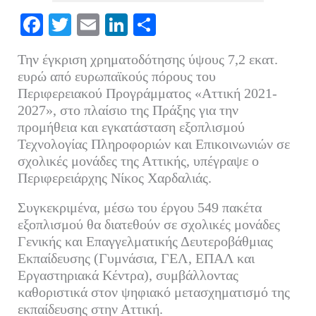
Fa
T
E
Li
Μ
ce
wi
m
nk
οι
Την έγκριση χρηματοδότησης ύψους 7,2 εκατ.
bo
tte
ail
ed
ρ
ευρώ από ευρωπαϊκούς πόρους του
ok
r
In
α
Περιφερειακού Προγράμματος «Αττική 2021-
2027», στο πλαίσιο της Πράξης για την
στ
προμήθεια και εγκατάσταση εξοπλισμού
εί
Τεχνολογίας Πληροφοριών και Επικοινωνιών σε
τε
σχολικές μονάδες της Αττικής, υπέγραψε ο
Περιφερειάρχης Νίκος Χαρδαλιάς.
Συγκεκριμένα, μέσω του έργου 549 πακέτα
εξοπλισμού θα διατεθούν σε σχολικές μονάδες
Γενικής και Επαγγελματικής Δευτεροβάθμιας
Εκπαίδευσης (Γυμνάσια, ΓΕΛ, ΕΠΑΛ και
Εργαστηριακά Κέντρα), συμβάλλοντας
καθοριστικά στον ψηφιακό μετασχηματισμό της
εκπαίδευσης στην Αττική.