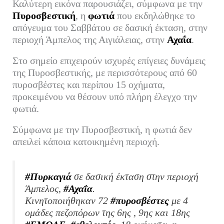
Καλύτερη εικόνα παρουσιάζει, σύμφωνα με την
bo
tte
ail
ed
ρ
Πυροσβεστική
, η
φωτιά
που εκδηλώθηκε το
ok
r
In
α
απόγευμα του Σαββάτου σε δασική έκταση, στην
περιοχή Άμπελος της Αιγιάλειας, στην
στ
Αχαΐα
.
εί
Στο σημείο επιχειρούν ισχυρές επίγειες δυνάμεις
τε
της Πυροσβεστικής, με περισσότερους από 60
πυροσβέστες και περίπου 15 οχήματα,
προκειμένου να θέσουν υπό πλήρη έλεγχο την
φωτιά.
Σύμφωνα με την Πυροσβεστική, η φωτιά δεν
απειλεί κάποια κατοικημένη περιοχή.
#Πυρκαγιά
σε δασική έκταση στην περιοχή
Άμπελος,
#Αχαΐα
.
Κινητοποιήθηκαν 72
#πυροσβέστες
με 4
ομάδες πεζοπόρων της 6ης , 9ης και 18ης