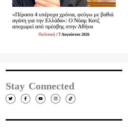
«Πέρασα 4 υπέροχα χρόνια, φεύγω με βαθιά
αγάπη για την Ελλάδα»: Ο Νόαμ Κατζ
αποχωρεί από πρέσβης στην Αθήνα
Πολιτική
/
7 Αυγούστου 2026
Stay Connected
T
F
Y
I
T
w
a
o
n
i
i
c
u
s
k
t
e
t
t
t
t
b
u
a
o
e
o
b
g
k
r
o
e
r
k
a
-
m