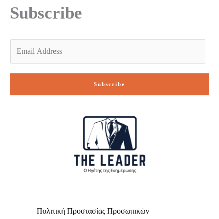
f
Subscribe
E
m
a
i
Subscribe
l
*
Πολιτική Προστασίας Προσωπικών