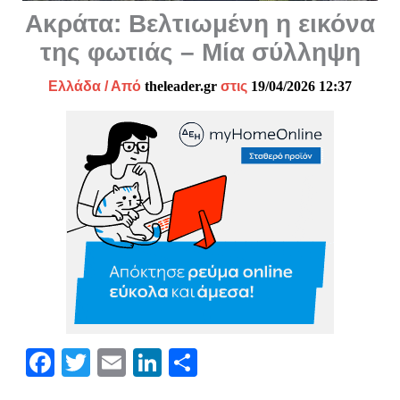
Ακράτα: Βελτιωμένη η εικόνα
της φωτιάς – Μία σύλληψη
Ελλάδα
/ Από
theleader.gr
στις
19/04/2026 12:37
Fa
T
E
Li
Μ
ce
wi
m
nk
οι