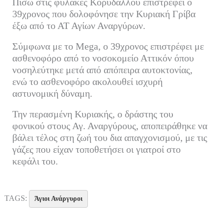
Πίσω στις φυλακές Κορυδαλλού επιστρέφει ο
bo
tte
ail
ed
ρ
39χρονος που δολοφόνησε την Κυριακή Γρίβα
ok
r
In
α
έξω από το ΑΤ Αγίων Αναργύρων.
στ
Σύμφωνα με το Mega, ο 39χρονος επιστρέφει με
εί
ασθενοφόρο από το νοσοκομείο Αττικόν όπου
τε
νοσηλεύτηκε μετά από απόπειρα αυτοκτονίας,
ενώ το ασθενοφόρο ακολουθεί ισχυρή
αστυνομική δύναμη.
Την περασμένη Κυριακής, ο δράστης του
φονικού στους Αγ. Αναργύρους, αποπειράθηκε να
βάλει τέλος στη ζωή του δια απαγχονισμού, με τις
γάζες που είχαν τοποθετήσει οι γιατροί στο
κεφάλι του.
TAGS:
Άγιοι Ανάργυροι