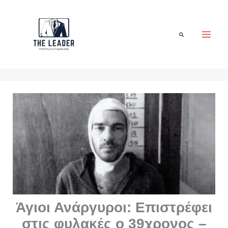
Μετάβαση
στο
περιεχόμενο
Αναζήτηση
Άγιοι Ανάργυροι: Επιστρέφει
στις φυλακές ο 39χρονος –