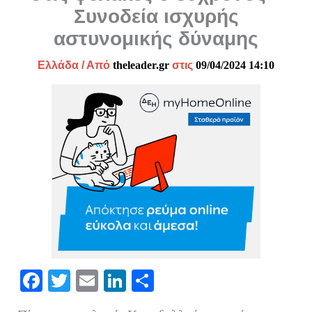
Συνοδεία ισχυρής
αστυνομικής δύναμης
Ελλάδα
/ Από
theleader.gr
στις
09/04/2024 14:10
Fa
T
E
Li
Μ
ce
wi
m
nk
οι