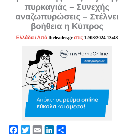
πυρκαγιάς – Συνεχής
αναζωπυρώσεις – Στέλνει
βοήθεια η Κύπρος
Ελλάδα
/ Από
theleader.gr
στις
12/08/2024 13:48
Fa
T
E
Li
Μ