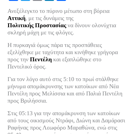
ce
wi
m
nk
οι
Ανεξέλεγκτο το πύρινο μέτωπο στη βόρεια
bo
tte
ail
ed
ρ
Αττική
, με τις δυνάμεις της
ok
r
In
α
Πολιτικής Προστασίας
να δίνουν ολονύχτια
σκληρή μάχη με τις φλόγες.
στ
εί
Η πυρκαγιά όμως πάρα τις προσπάθειες
τε
εξελίχθηκε με ταχύτητα και κινήθηκε γρήγορα
προς την
Πεντέλη
και εξαπλώθηκε στο
Πεντελικό όρος.
Για τον λόγο αυτό στις 5:10 το πρωί στάλθηκε
μήνυμα απομάκρυνσης των κατοίκων από Νέα
Πεντέλη προς Μελίσσια και από Παλιά Πεντέλη
προς Βριλήσσια.
Στις 05:13 για την απομάκρυνση των κατοίκων
από τους οικισμούς Ντράφι, Διώνη και Δαμάρασι
Ραφήνας προς Λεωφόρο Μαραθώνα, ενώ στις