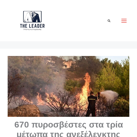
Μετάβαση
στο
περιεχόμενο
Αναζήτηση
670 πυροσβέστες στα τρία
μέτωπα της ανεξέλεγκτης