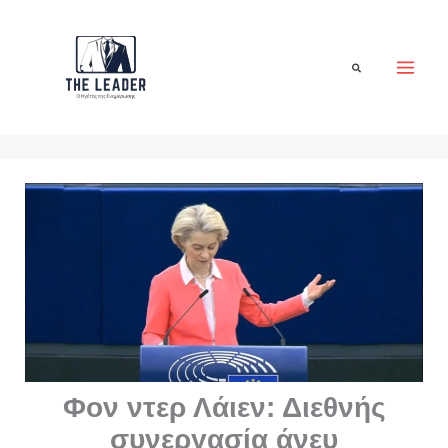
Μετάβαση
στο
περιεχόμενο
Αναζήτηση
Φον ντερ Λάιεν: Διεθνής
συνεργασία άνευ