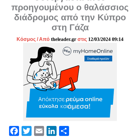
προηγουμένου ο θαλάσσιος
διάδρομος από την Κύπρο
στη Γάζα
Κόσμος
/ Από
theleader.gr
στις
12/03/2024 09:14
Fa
T
E
Li
Μ