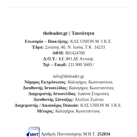
theleader.gr | Ταυτότητα
Επωνυμία – Ιδιοκτήτης:
ΚΛΣ UNION Μ. Ι.Κ.Ε.
Έδρα:
Σινώπης 40, Ν. Ιωνία, Τ.Κ. 14233
ΑΦΜ:
801424700
Δ.Ο.Υ.:
ΚΕ.ΦΟ.ΔΕ Αττικής
Τηλ – Email:
211 800 5669 /
info@theleader.gr
Νόμιμος Εκπρόσωπος:
Καλογήρος Κωνσταντίνος
Διευθυντής Ιστοσελίδας:
Καλογήρος Κωνσταντίνος
Διαχειριστής Ιστοσελίδας:
Ιωάννα Σταμούλη
Διευθυντής Σύνταξης:
Αλεξίου Ζωίτσα
Διαχειριστής / Δικαιούχος Domain:
ΚΛΣ UNION Μ. Ι.Κ.Ε.
Μέτοχος:
Καλογήρος Κωνσταντίνος
Αριθμός Πιστοποίησης Μ.Η.Τ.
252034