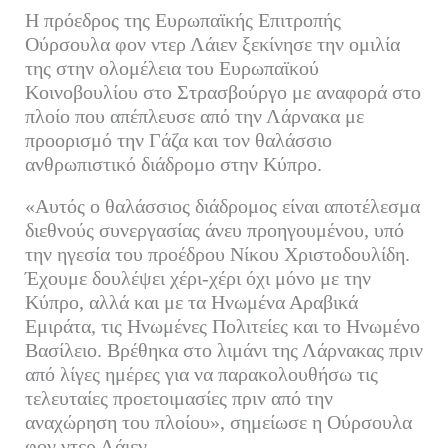
ce
wi
m
nk
οι
Η πρόεδρος της Ευρωπαϊκής Επιτροπής
bo
tte
ail
ed
ρ
Ούρσουλα φον ντερ Λάιεν ξεκίνησε την ομιλία
ok
r
In
α
της στην ολομέλεια του Ευρωπαϊκού
Κοινοβουλίου στο Στρασβούργο με αναφορά στο
στ
πλοίο που απέπλευσε από την Λάρνακα με
εί
προορισμό την Γάζα και τον θαλάσσιο
τε
ανθρωπιστικό διάδρομο στην Κύπρο.
«Αυτός ο θαλάσσιος διάδρομος είναι αποτέλεσμα
διεθνούς συνεργασίας άνευ προηγουμένου, υπό
την ηγεσία του προέδρου Νίκου Χριστοδουλίδη.
Έχουμε δουλέψει χέρι-χέρι όχι μόνο με την
Κύπρο, αλλά και με τα Ηνωμένα Αραβικά
Εμιράτα, τις Ηνωμένες Πολιτείες και το Ηνωμένο
Βασίλειο. Βρέθηκα στο λιμάνι της Λάρνακας πριν
από λίγες ημέρες για να παρακολουθήσω τις
τελευταίες προετοιμασίες πριν από την
αναχώρηση του πλοίου», σημείωσε η Ούρσουλα
φον ντερ Λάιεν.